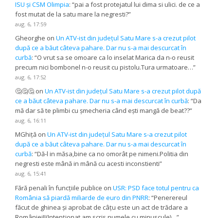
ISU și CSM Olimpia
: “
pai a fost protejatul lui dima si ulici. de ce a
fost mutat de la satu mare la negresti?
”
aug. 6, 17:59
Gheorghe
on
Un ATV-ist din județul Satu Mare s-a crezut pilot
după ce a băut câteva pahare. Dar nu s-a mai descurcat în
curbă
: “
O vrut sa se omoare ca lo inselat Marica da n-o reusit
precum nici bombonel n-o reusit cu pistolu.Tura urmatoare…
”
aug. 6, 17:52
🤔🤔🤔
on
Un ATV-ist din județul Satu Mare s-a crezut pilot după
ce a băut câteva pahare. Dar nu s-a mai descurcat în curbă
: “
Da
mă dar să te plimbi cu șmecheria când ești mangă de beat??
”
aug. 6, 16:11
MGhiță
on
Un ATV-ist din județul Satu Mare s-a crezut pilot
după ce a băut câteva pahare. Dar nu s-a mai descurcat în
curbă
: “
Dă-l in măsa,bine ca no omorât pe nimeni.Politia din
negresti este mână in mână cu acesti inconstienti
”
aug. 6, 15:41
Fără penali în funcțiile publice
on
USR: PSD face totul pentru ca
România să piardă miliarde de euro din PNRR
: “
Penerereul
făcut de ghinea și aprobat de câțu este un act de trădare a
României!!(Intenționat am scris numele cu minuscule)…
”