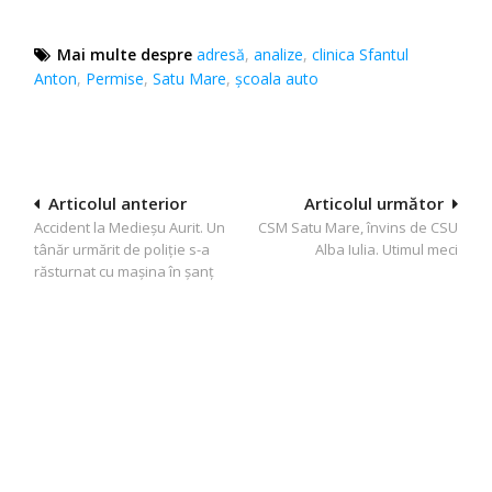
Mai multe despre
adresă
,
analize
,
clinica Sfantul
Anton
,
Permise
,
Satu Mare
,
şcoala auto
Navigare
Articolul anterior
Articolul următor
Accident la Medieşu Aurit. Un
CSM Satu Mare, învins de CSU
în
tânăr urmărit de poliţie s-a
Alba Iulia. Utimul meci
articole
răsturnat cu maşina în şanţ