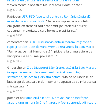
în cadrul ediției jubiliare a Zilelor Culturale Partium
:
“
“evenimentele noastre” Mai încearcă. Poate-poate.
”
aug. 6, 21:27
Patriot
on
USR: PSD face totul pentru ca România să piardă
miliarde de euro din PNRR
: “
De ce am impresi aca sunteti
emigranti existentiali sau economici, pe intelesul tuturor,
capsunari, majoritatea care boreste p-aci! Ia in…
”
aug. 6, 20:33
comentator
on
FOTO. Furtună violentă în Maramureș: copaci
rupți și tarabe luate de vânt. Vremea rea vine și la Satu Mare
:
“
Fain oraș, ce mai! Nimic nu stă în picioare la prima adiere de
vânt pică. Ca să nu mai povestim…
”
aug. 6, 18:58
Gheorghe
on
Ziua Diasporei Sătmărene, astăzi, la Satu Mare: a
început cel mai amplu eveniment dedicat comunității
sătmărene, de acasă și din străinătate
: “
Ma da pe unele le-ati
luat drept de acasa din dormitor si no apucat sa se imbrace sa-
si traga cate…
”
aug. 6, 17:59
pompier
on
Pompierul din Satu Mare acuzat de trei fapte
asupra unui minor rămâne în arest. A fost suspendat din cadrul