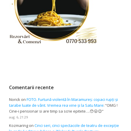
Comentarii recente
Norick
on
FOTO. Furtună violentă în Maramureș: copaci rupți și
tarabe luate de vânt. Vremea rea vine și la Satu Mare
: “
OMG !
Cine-i pensionar si are timp sa scrie epitete….😯😛😉
”
aug. 6, 21:29
Kozmaring
on
Cinci seri, cinci spectacole de teatru de excepție