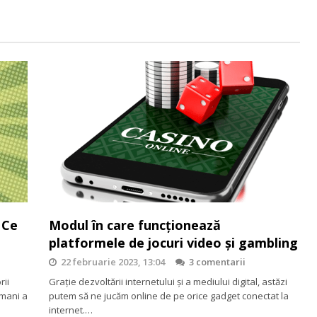
 Ce
Modul în care funcționează
platformele de jocuri video și gambling
22 februarie 2023, 13:04
3 comentarii
rii
Grație dezvoltării internetului și a mediului digital, astăzi
rmani a
putem să ne jucăm online de pe orice gadget conectat la
internet.…