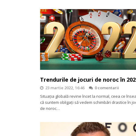
Trendurile de jocuri de noroc în 20
23 martie 2022, 16:46
0 comentarii
Situația globală revine încet la normal, ceea ce îns
că suntem obligați să vedem schimbări drastice în jo
de noroc…