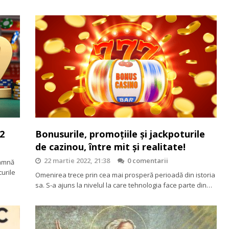
22
Bonusurile, promoțiile și jackpoturile
de cazinou, între mit și realitate!
22 martie 2022, 21:38
0 comentarii
eamnă
curile
Omenirea trece prin cea mai prosperă perioadă din istoria
sa. S-a ajuns la nivelul la care tehnologia face parte din…