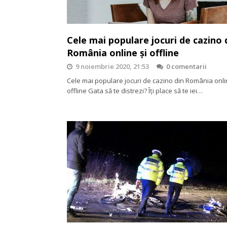
Cele mai populare jocuri de cazino 
România online și offline
9 noiembrie 2020, 21:53
0 comentarii
Cele mai populare jocuri de cazino din România onli
offline Gata să te distrezi? Îți place să te iei…