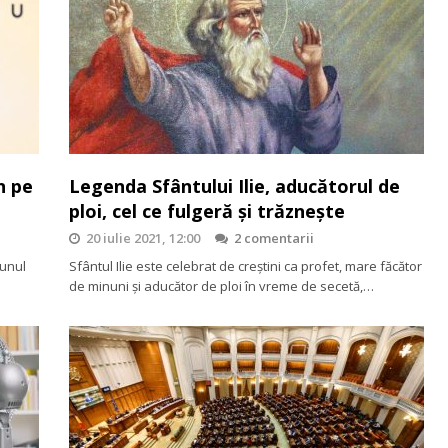
n pe
Legenda Sfântului Ilie, aducătorul de
ploi, cel ce fulgeră şi trăzneşte
20 iulie 2021, 12:00
2 comentarii
 unul
Sfântul Ilie este celebrat de creştini ca profet, mare făcător
de minuni şi aducător de ploi în vreme de secetă,…