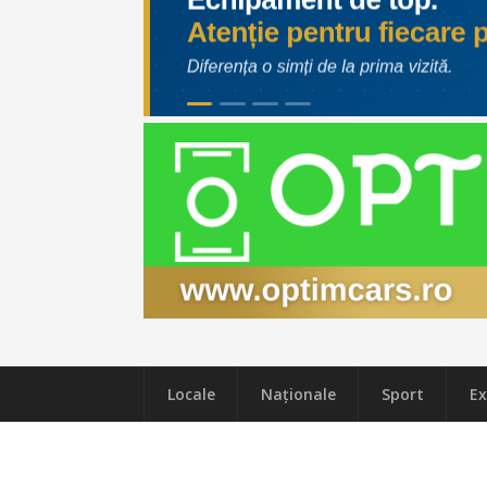
Locale
Naţionale
Sport
Ex