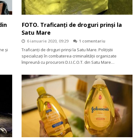
din
FOTO. Traficanţi de droguri prinşi la
Satu Mare
6 ianuarie 2020, 09:29
1 comentariu
ne și
Traficanţi de droguri prinşi la Satu Mare. Polițiștii
specializați în combaterea criminalității organizate
împreună cu procurorii D.I.I.C.O.T. din Satu Mare…