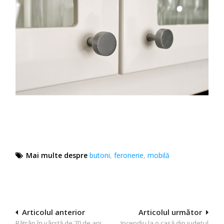
Mai multe despre
butoni
,
feronerie
,
mobilă
Navigare
Articolul anterior
Articolul următor
Bătrân în vârstă de 70 de ani
Incendiu la o casă din județul