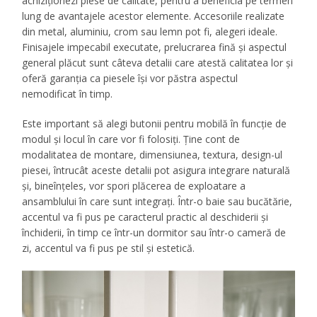
achiziționezi piese de calitate, pentru a beneficia pe termen
lung de avantajele acestor elemente. Accesoriile realizate
din metal, aluminiu, crom sau lemn pot fi, alegeri ideale.
Finisajele impecabil executate, prelucrarea fină și aspectul
general plăcut sunt câteva detalii care atestă calitatea lor și
oferă garanția ca piesele își vor păstra aspectul
nemodificat în timp.
Este important să alegi butonii pentru mobilă în funcție de
modul și locul în care vor fi folosiți. Ține cont de
modalitatea de montare, dimensiunea, textura, design-ul
piesei, întrucât aceste detalii pot asigura integrare naturală
și, bineînțeles, vor spori plăcerea de exploatare a
ansamblului în care sunt integrați. Într-o baie sau bucătărie,
accentul va fi pus pe caracterul practic al deschiderii și
închiderii, în timp ce într-un dormitor sau într-o cameră de
zi, accentul va fi pus pe stil și estetică.