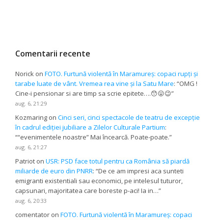
Comentarii recente
Norick
on
FOTO. Furtună violentă în Maramureș: copaci rupți și
tarabe luate de vânt. Vremea rea vine și la Satu Mare
: “
OMG !
Cine-i pensionar si are timp sa scrie epitete….😯😛😉
”
aug. 6, 21:29
Kozmaring
on
Cinci seri, cinci spectacole de teatru de excepție
în cadrul ediției jubiliare a Zilelor Culturale Partium
:
“
“evenimentele noastre” Mai încearcă. Poate-poate.
”
aug. 6, 21:27
Patriot
on
USR: PSD face totul pentru ca România să piardă
miliarde de euro din PNRR
: “
De ce am impresi aca sunteti
emigranti existentiali sau economici, pe intelesul tuturor,
capsunari, majoritatea care boreste p-aci! Ia in…
”
aug. 6, 20:33
comentator
on
FOTO. Furtună violentă în Maramureș: copaci