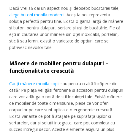
Dacă vrei să dai un aspect nou și deosebit bucătăriei tale,
alege butoni mobila moderni
. Aceștia pot reprezenta
soluția perfectă pentru tine. Există o gamă largă de mânere
și butoni pentru dulapuri, sertare și uși de bucătărie. Fie că
ești în căutarea unor mânere din oțel inoxidabil, porțelan,
sticlă sau lemn, există o varietate de opțiuni care se
potrivesc nevoilor tale.
Mânere de mobilier pentru dulapuri –
funcționalitate crescută
Cauți mânere mobila copii
sau pentru o altă încăpere din
casă? Pe piață vei găsi feronerie și accesorii pentru dulapuri
care vor adăuga o notă de stil locuinței tale. Există mânere
de mobilier de toate dimensiunile, piese ce vor oferi
corpurilor pe care sunt aplicate o ergonomie crescută.
Există variante ce pot fi atașate pe suprafața ușilor și
sertarelor, dar și soluții integrate, care pot completa cu
succes întregul decor. Aceste elemente asigură un plus