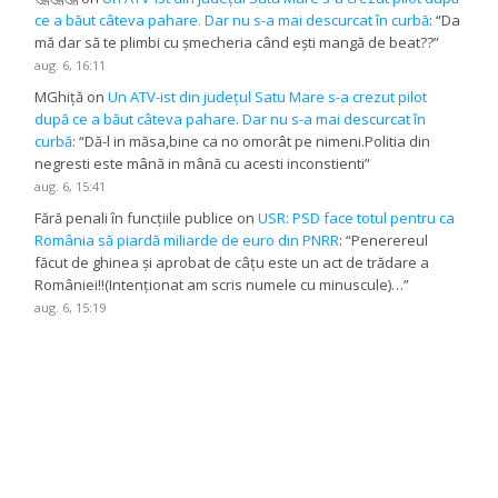
ce a băut câteva pahare. Dar nu s-a mai descurcat în curbă
: “
Da
mă dar să te plimbi cu șmecheria când ești mangă de beat??
”
aug. 6, 16:11
MGhiță
on
Un ATV-ist din județul Satu Mare s-a crezut pilot
după ce a băut câteva pahare. Dar nu s-a mai descurcat în
curbă
: “
Dă-l in măsa,bine ca no omorât pe nimeni.Politia din
negresti este mână in mână cu acesti inconstienti
”
aug. 6, 15:41
Fără penali în funcțiile publice
on
USR: PSD face totul pentru ca
România să piardă miliarde de euro din PNRR
: “
Penerereul
făcut de ghinea și aprobat de câțu este un act de trădare a
României!!(Intenționat am scris numele cu minuscule)…
”
aug. 6, 15:19