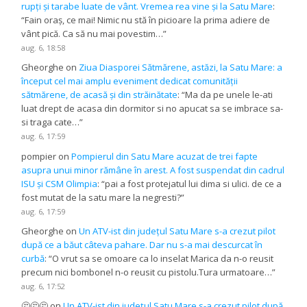
rupți și tarabe luate de vânt. Vremea rea vine și la Satu Mare
:
“
Fain oraș, ce mai! Nimic nu stă în picioare la prima adiere de
vânt pică. Ca să nu mai povestim…
”
aug. 6, 18:58
Gheorghe
on
Ziua Diasporei Sătmărene, astăzi, la Satu Mare: a
început cel mai amplu eveniment dedicat comunității
sătmărene, de acasă și din străinătate
: “
Ma da pe unele le-ati
luat drept de acasa din dormitor si no apucat sa se imbrace sa-
si traga cate…
”
aug. 6, 17:59
pompier
on
Pompierul din Satu Mare acuzat de trei fapte
asupra unui minor rămâne în arest. A fost suspendat din cadrul
ISU și CSM Olimpia
: “
pai a fost protejatul lui dima si ulici. de ce a
fost mutat de la satu mare la negresti?
”
aug. 6, 17:59
Gheorghe
on
Un ATV-ist din județul Satu Mare s-a crezut pilot
după ce a băut câteva pahare. Dar nu s-a mai descurcat în
curbă
: “
O vrut sa se omoare ca lo inselat Marica da n-o reusit
precum nici bombonel n-o reusit cu pistolu.Tura urmatoare…
”
aug. 6, 17:52
🤔🤔🤔
on
Un ATV-ist din județul Satu Mare s-a crezut pilot după