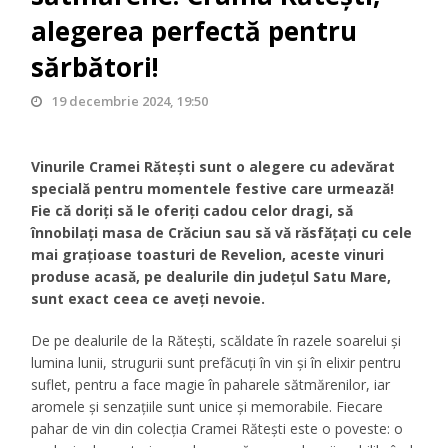
alegerea perfectă pentru
sărbători!
19 decembrie 2024, 19:50
Vinurile Cramei Rătești sunt o alegere cu adevărat
specială pentru momentele festive care urmează!
Fie că doriți să le oferiți cadou celor dragi, să
înnobilați masa de Crăciun sau să vă răsfățați cu cele
mai grațioase toasturi de Revelion, aceste vinuri
produse acasă, pe dealurile din județul Satu Mare,
sunt exact ceea ce aveți nevoie.
De pe dealurile de la Rătești, scăldate în razele soarelui și
lumina lunii, strugurii sunt prefăcuți în vin și în elixir pentru
suflet, pentru a face magie în paharele sătmărenilor, iar
aromele și senzațiile sunt unice și memorabile. Fiecare
pahar de vin din colecția Cramei Rătești este o poveste: o