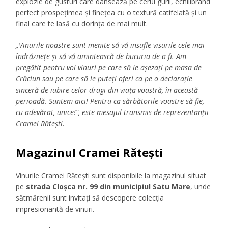
explozie de gusturi care dansează pe cerul gurii, echilibrând
perfect prospețimea și finețea cu o textură catifelată și un
final care te lasă cu dorința de mai mult.
„Vinurile noastre sunt menite să vă insufle visurile cele mai
îndrăznețe și să vă amintească de bucuria de a fi. Am
pregătit pentru voi vinuri pe care să le așezați pe masa de
Crăciun sau pe care să le puteți oferi ca pe o declarație
sinceră de iubire celor dragi din viața voastră, în această
perioadă. Suntem aici! Pentru ca sărbătorile voastre să fie,
cu adevărat, unice!”, este mesajul transmis de reprezentanții
Cramei Rătești.
Magazinul Cramei Rătești
Vinurile Cramei Rătești sunt disponibile la magazinul situat
pe
strada Cloșca nr. 99 din municipiul Satu Mare
, unde
sătmărenii sunt invitați să descopere colecția
impresionantă de vinuri.