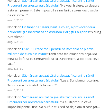
Norick
on
Sătmărean acuzat că și-a abuzat fiica ani la rând!
Procurorii cer arestarea bărbatului
: “
Na vezi fraiere, ca despre
asta am pomenit. Este imposibil sa nu furi baga-mi -as o scula
de cal intre…
”
aug. 5, 21:36
Norick
on
Un tânăr de 19 ani, băut la volan, a provocat două
accidente și a încercat să se ascundă. Polițiștii l-au prins
: “
Young
& restless.
”
aug. 5, 21:32
Norick
on
USR: PSD face totul pentru ca România să piardă
miliarde de euro din PNRR
: “
Tanti asta ma exaspera deja. Ma
mira ca la faza cu Cernavoda si cu Dunarea nu a obiectat ceva
cu…
”
aug. 5, 21:30
Norick
on
Sătmărean acuzat că și-a abuzat fiica ani la rând!
Procurorii cer arestarea bărbatului
: “
Lasa. Sunt lamurit cu tine.
Tu zici care furi netul de la vecin?
”
aug. 5, 21:12
Norick
on
Sătmărean acuzat că și-a abuzat fiica ani la rând!
Procurorii cer arestarea bărbatului
: “
Si eu iti propun ceva
imposibil pentru tine. Sa nu furi !!!! Cred ca deja am si castigat…