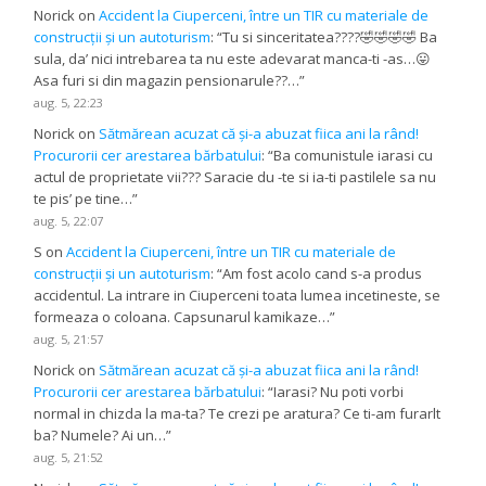
Norick
on
Accident la Ciuperceni, între un TIR cu materiale de
construcții și un autoturism
: “
Tu si sinceritatea????🤣🤣🤣🤣 Ba
sula, da’ nici intrebarea ta nu este adevarat manca-ti -as…😛
Asa furi si din magazin pensionarule??…
”
aug. 5, 22:23
Norick
on
Sătmărean acuzat că și-a abuzat fiica ani la rând!
Procurorii cer arestarea bărbatului
: “
Ba comunistule iarasi cu
actul de proprietate vii??? Saracie du -te si ia-ti pastilele sa nu
te pis’ pe tine…
”
aug. 5, 22:07
S
on
Accident la Ciuperceni, între un TIR cu materiale de
construcții și un autoturism
: “
Am fost acolo cand s-a produs
accidentul. La intrare in Ciuperceni toata lumea incetineste, se
formeaza o coloana. Capsunarul kamikaze…
”
aug. 5, 21:57
Norick
on
Sătmărean acuzat că și-a abuzat fiica ani la rând!
Procurorii cer arestarea bărbatului
: “
Iarasi? Nu poti vorbi
normal in chizda la ma-ta? Te crezi pe aratura? Ce ti-am furarlt
ba? Numele? Ai un…
”
aug. 5, 21:52