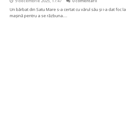
9 decembrie 2025, 17:47
0 comentarii
Un bărbat din Satu Mare s-a certat cu vărul său și i-a dat foc la
mașină pentru a se răzbuna.…