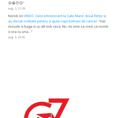
😛😁😯😉
”
aug. 5, 21:08
Norick
on
VIDEO. Gest emoționant la Satu Mare: două fetițe și-
au donat codițele pentru a ajuta copii bolnavi de cancer
: “
Hai
mosule si baga si cu alt nick ceva. Nu -mi vine sa cred, ca rezisti
o ora cu una…
”
aug. 5, 20:42