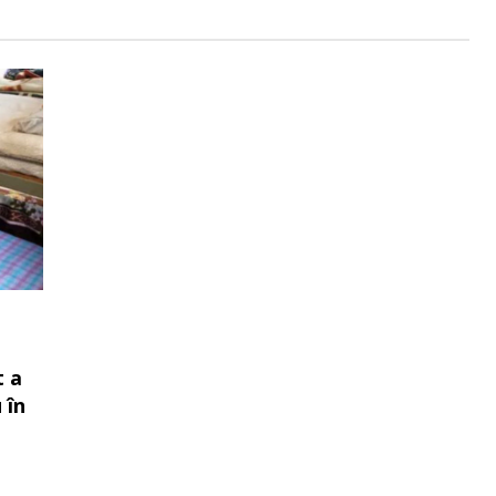
t a
 în