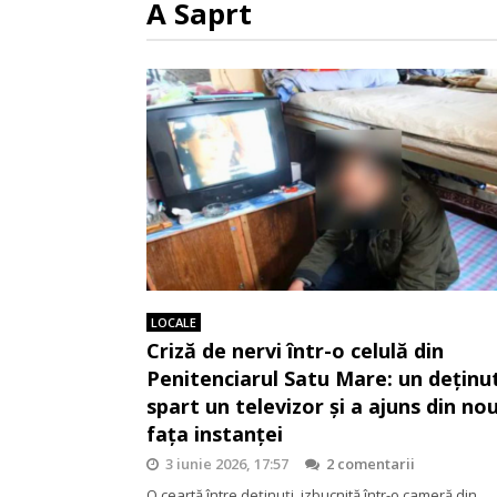
A Saprt
LOCALE
Criză de nervi într-o celulă din
Penitenciarul Satu Mare: un deținu
spart un televizor și a ajuns din nou
fața instanței
3 iunie 2026, 17:57
2 comentarii
O ceartă între deținuți, izbucnită într-o cameră din