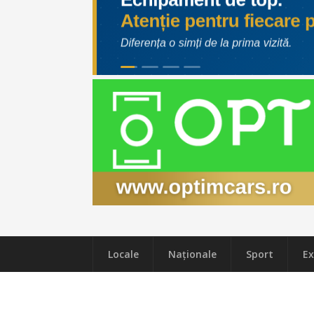
Locale
Naţionale
Sport
Ex