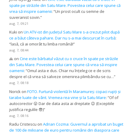
spate pe străzile din Satu Mare. Povestea celui care spune că
vrea să inspire oamenii
: “
Un prost ocult cu semne de
suveranist sovin.
”
aug. 7, 09:21
Kuki
on
Un ATV-ist din județul Satu Mare s-a crezut pilot după
ce a băut câteva pahare. Dar nu s-a mai descurcat în curbă
:
“
lasă, că ai omorât tu limba română!
”
aug. 7, 08:44
🙏
on
Cine este bărbatul văzut cu o cruce în spate pe străzile
din Satu Mare. Povestea celui care spune că vrea să inspire
oamenii
: “
Omul asta e dus. Chiar nu înțeleg ce e de scris
despre el că vrea să salveze omenirea plimbându-se cu…
”
aug. 7, 08:18
Norick
on
FOTO. Furtună violentă în Maramureș: copaci rupți și
tarabe luate de vânt. Vremea rea vine și la Satu Mare
: “
Of of
autocorector 😛 Dar de data asta ai dreptate 😉 (Exceptiile
justifica regulile 😎)
”
aug. 7, 08:16
Radu Cristescu
on
Adrian Cozma: Guvernul a aprobat un buget
de 100 de milioane de euro pentru românii din diaspora care