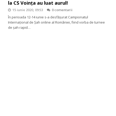
la CS Voința au luat aurul!
15 iunie 2020, 09:53
0 comentarii
În perioada 12-14 iunie s-a desfăşurat Campionatul
Internaţional de Şah online al României, fiind vorba de turnee
de şah rapid…