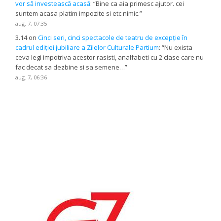
vor să investească acasă
: “
Bine ca aia primesc ajutor. cei
suntem acasa platim impozite si etc nimic.
”
aug. 7, 07:35
3.14
on
Cinci seri, cinci spectacole de teatru de excepție în
cadrul ediției jubiliare a Zilelor Culturale Partium
: “
Nu exista
ceva legi impotriva acestor rasisti, analfabeti cu 2 clase care nu
fac decat sa dezbine si sa semene…
”
aug. 7, 06:36