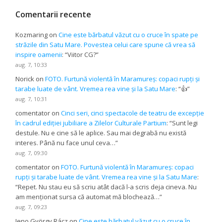
Comentarii recente
Kozmaring
on
Cine este bărbatul văzut cu o cruce în spate pe
străzile din Satu Mare. Povestea celui care spune că vrea să
inspire oamenii
: “
Viitor CG?
”
aug. 7, 10:33
Norick
on
FOTO. Furtună violentă în Maramureș: copaci rupți și
tarabe luate de vânt. Vremea rea vine și la Satu Mare
: “
👍
”
aug. 7, 10:31
comentator
on
Cinci seri, cinci spectacole de teatru de excepție
în cadrul ediției jubiliare a Zilelor Culturale Partium
: “
Sunt legi
destule. Nu e cine să le aplice. Sau mai degrabă nu există
interes. Până nu face unul ceva…
”
aug. 7, 09:30
comentator
on
FOTO. Furtună violentă în Maramureș: copaci
rupți și tarabe luate de vânt. Vremea rea vine și la Satu Mare
:
“
Repet. Nu stau eu să scriu atât dacă l-a scris deja cineva. Nu
am menționat sursa că automat mă blochează…
”
aug. 7, 09:23
Jeno György Rácz
on
Cine este bărbatul văzut cu o cruce în