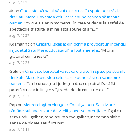
aug. 7, 18:21
🙏
on
Cine este bărbatul văzut cu o cruce în spate pe străzile
din Satu Mare. Povestea celui care spune că vrea să inspire
oamenii
: “
Nici eu. Dar în momentul în care te dedai la astfel de
spectacole gratuite la mine asta spune că am…
”
aug. 7, 17:37
Kozmaring
on
Grătarul „scăpat din ochi” a provocat un incendiu
în județul Satu Mare. ,,Bucătarul” a fost amendat
: “
Micii si
gratarul cum a iesit?
”
aug. 7, 17:28
Gelu
on
Cine este bărbatul văzut cu o cruce în spate pe străzile
din Satu Mare. Povestea celui care spune că vrea să inspire
oamenii
: “
Nu-l cunosc,nu-l judec,nu dau cu piatra! Dacă își
poartă crucea in liniște și își vede de drumul lui e ok…
”
aug. 7, 16:58
Pop
on
Meteorologii prelungesc Codul galben: Satu Mare
rămâne sub avertizare de vijelii și averse torențiale
: “
Egal cu
zero Codul galben,cand anunta cod galben,inseamna slabe
sanse de ploaie sau furtuna
”
aug. 7, 16:19