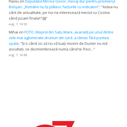
Flaviu
on
Deputatul Mircea Govor, mesaj dur pentru premierul
Bolojan: „Românii nu își plătesc facturile cu indicatori”
: “
Astea nu
sânt de actualitate, pe noi ne interesează meciul cu Cozma
când jucam finala!?:))))
”
aug. 7, 14:50
Mihai
on
FOTO. Mașină din Satu Mare, avariată pe unul dintre
cele mai aglomerate drumuri din țară: a rămas fără puntea
spate
: “
Și o când zic să nu vă luați mizerii de Duster nu mă
ascultați, se dezmembrează numa când te freci…
”
aug. 7, 14:48