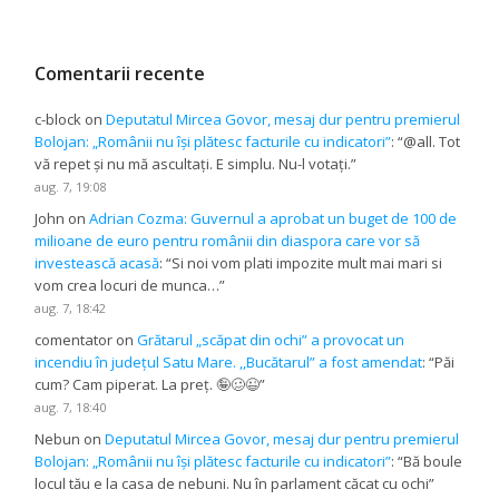
Comentarii recente
c-block
on
Deputatul Mircea Govor, mesaj dur pentru premierul
Bolojan: „Românii nu își plătesc facturile cu indicatori”
: “
@all. Tot
vă repet și nu mă ascultați. E simplu. Nu-l votați.
”
aug. 7, 19:08
John
on
Adrian Cozma: Guvernul a aprobat un buget de 100 de
milioane de euro pentru românii din diaspora care vor să
investească acasă
: “
Si noi vom plati impozite mult mai mari si
vom crea locuri de munca…
”
aug. 7, 18:42
comentator
on
Grătarul „scăpat din ochi” a provocat un
incendiu în județul Satu Mare. ,,Bucătarul” a fost amendat
: “
Păi
cum? Cam piperat. La preț. 🤪🥴😉
”
aug. 7, 18:40
Nebun
on
Deputatul Mircea Govor, mesaj dur pentru premierul
Bolojan: „Românii nu își plătesc facturile cu indicatori”
: “
Bă boule
locul tău e la casa de nebuni. Nu în parlament căcat cu ochi
”