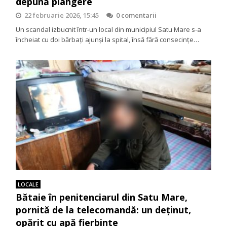
depună plângere
22 februarie 2026, 15:45
0 comentarii
Un scandal izbucnit într-un local din municipiul Satu Mare s-a
încheiat cu doi bărbați ajunși la spital, însă fără consecințe…
LOCALE
Bătaie în penitenciarul din Satu Mare,
pornită de la telecomandă: un deținut,
opărit cu apă fierbinte