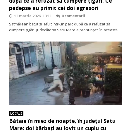
după ce a refuzat să cumpere țigări. Ce
pedepse au primit cei doi agresori
12 martie 2026, 13:11
0 comentarii
Sătmărean bătut și jefuit într-un parc după ce a refuzat să
cumpere țigări. Judecătoria Satu Mare a pronunțat, în această…
LOCALE
Bătaie în miez de noapte, în județul Satu
Mare: doi bărbați au lovit un cuplu cu