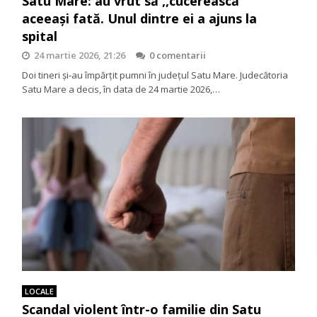
Satu Mare: au vrut să ,,cucerească”
aceeași fată. Unul dintre ei a ajuns la
spital
24 martie 2026, 21:26
0 comentarii
Doi tineri și-au împărțit pumni în județul Satu Mare. Judecătoria
Satu Mare a decis, în data de 24 martie 2026,…
LOCALE
Scandal violent într-o familie din Satu