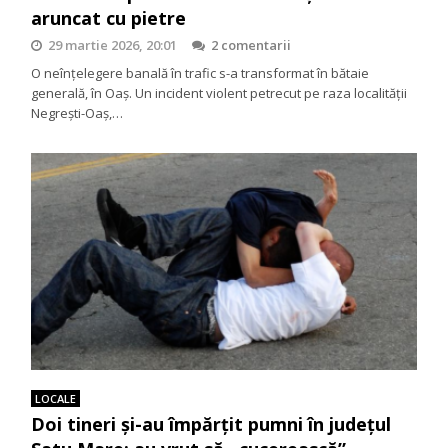
aruncat cu pietre
29 martie 2026, 20:01
2 comentarii
O neînțelegere banală în trafic s-a transformat în bătaie
generală, în Oaș. Un incident violent petrecut pe raza localității
Negrești-Oaș,…
LOCALE
Doi tineri și-au împărțit pumni în județul