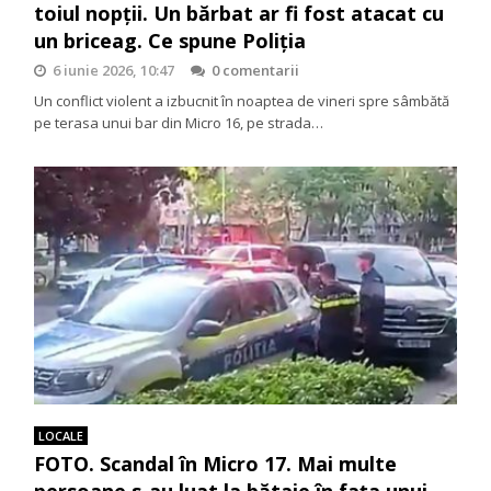
toiul nopții. Un bărbat ar fi fost atacat cu
un briceag. Ce spune Poliția
6 iunie 2026, 10:47
0 comentarii
Un conflict violent a izbucnit în noaptea de vineri spre sâmbătă
pe terasa unui bar din Micro 16, pe strada…
LOCALE
FOTO. Scandal în Micro 17. Mai multe
persoane s-au luat la bătaie în fața unui