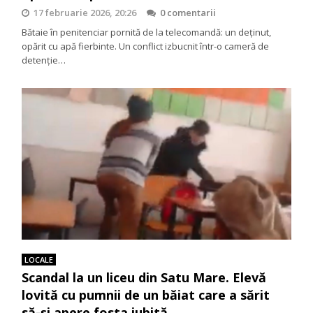
17 februarie 2026, 20:26
0 comentarii
Bătaie în penitenciar pornită de la telecomandă: un deținut,
opărit cu apă fierbinte. Un conflict izbucnit într-o cameră de
detenție…
LOCALE
Scandal la un liceu din Satu Mare. Elevă
lovită cu pumnii de un băiat care a sărit
să-și apere fosta iubită