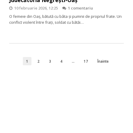
Judecătoria Negrești-Oaș
10 februarie 2026, 12:25
1 comentariu
O femeie din Oaș, bătută cu bâta și pumnii de propriul frate. Un
conflict violent între frați, soldat cu bătăi…
1
2
3
4
…
17
Înainte