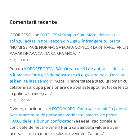
Comentarii recente
GEORGESCU
on
FOTO. CSM Olimpia Satu Mare, debut cu
stângul acasă în noul sezon din Liga 2: înfrângere cu Reșița
:
“
NU MI SE PARE NORMAL SA IA APA COPIILOR LA INTRARE, IAR UN
PAHAR DE APA CALDA SA SE VANDA…
”
aug. 9, 00:09
Pop
on
VIDEOREPORTAJ. Sătmărean de 91 de ani, umilit de stat.
A luptat ani întregi să demonstreze că e grav bolnav: „Dacă nu
ai bani, te lasă să mori”
: “
Asta ii Perversitatea statului roman cu
cetățenii sai,dupa pensionare de abia asteapta,fac tot ce le sta
in putinta sa mori,ca…
”
aug. 8, 22:54
E vineri, e actiune...
on
FOTO/VIDEO. Controale ample în județul
Satu Mare: sute de persoane verificate, amenzi de peste
13.000 de lei și bunuri confiscate
: “
Yeeeee! Traditionalele
controale de fiecare vineri! Pariu ca sambata viitoare avem
aceeasi stire cu marile realizari de vineri. Cat au…
”