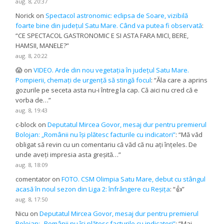
aug. 8, 20:37
Norick
on
Spectacol astronomic: eclipsa de Soare, vizibilă
foarte bine din județul Satu Mare. Când va putea fi observată
:
“
CE SPECTACOL GASTRONOMIC E SI ASTA FARA MICI, BERE,
HAMSII, MANELE?
”
aug. 8, 20:22
😱
on
VIDEO. Arde din nou vegetația în județul Satu Mare.
Pompierii, chemați de urgență să stingă focul
: “
Ăla care a aprins
gozurile pe seceta asta nu-i întreg la cap. Că aici nu cred că e
vorba de…
”
aug. 8, 19:43
c-block
on
Deputatul Mircea Govor, mesaj dur pentru premierul
Bolojan: „Românii nu își plătesc facturile cu indicatori”
: “
Mă văd
obligat să revin cu un comentariu că văd că nu ați înțeles. De
unde aveți impresia asta greșită…
”
aug. 8, 18:09
comentator
on
FOTO. CSM Olimpia Satu Mare, debut cu stângul
acasă în noul sezon din Liga 2: înfrângere cu Reșița
: “
👍
”
aug. 8, 17:50
Nicu
on
Deputatul Mircea Govor, mesaj dur pentru premierul
Bolojan: „Românii nu își plătesc facturile cu indicatori”
: “
Mai