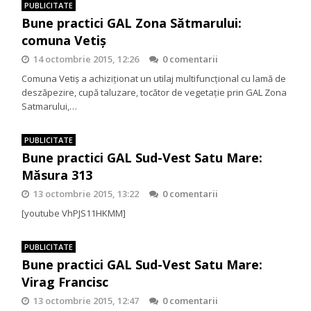
PUBLICITATE
Bune practici GAL Zona Sătmarului:
comuna Vetiş
14 octombrie 2015, 12:26
0 comentarii
Comuna Vetiş a achiziţionat un utilaj multifuncţional cu lamă de
deszăpezire, cupă taluzare, tocător de vegetaţie prin GAL Zona
Satmarului,…
PUBLICITATE
Bune practici GAL Sud-Vest Satu Mare:
Măsura 313
13 octombrie 2015, 13:22
0 comentarii
[youtube VhPJS11HKMM]
PUBLICITATE
Bune practici GAL Sud-Vest Satu Mare:
Virag Francisc
13 octombrie 2015, 12:47
0 comentarii