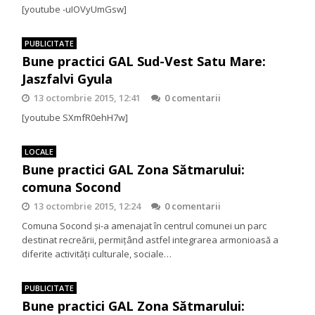
[youtube -uIOVyUmGsw]
PUBLICITATE
Bune practici GAL Sud-Vest Satu Mare:
Jaszfalvi Gyula
13 octombrie 2015, 12:41
0 comentarii
[youtube SXmfR0ehH7w]
LOCALE
Bune practici GAL Zona Sătmarului:
comuna Socond
13 octombrie 2015, 12:24
0 comentarii
Comuna Socond şi-a amenajat în centrul comunei un parc
destinat recreării, permiţând astfel integrarea armonioasă a
diferite activităţi culturale, sociale…
PUBLICITATE
Bune practici GAL Zona Sătmarului: