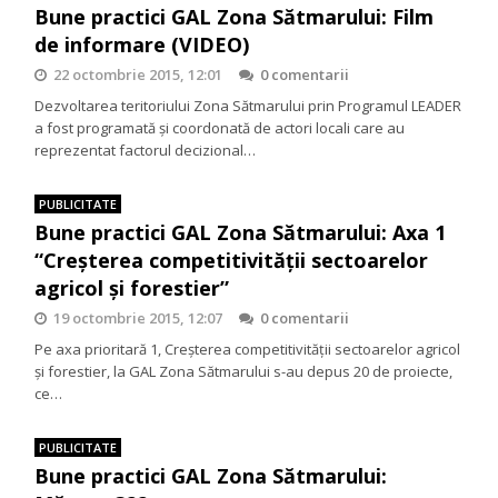
Bune practici GAL Zona Sătmarului: Film
de informare (VIDEO)
22 octombrie 2015, 12:01
0 comentarii
Dezvoltarea teritoriului Zona Sătmarului prin Programul LEADER
a fost programată și coordonată de actori locali care au
reprezentat factorul decizional…
PUBLICITATE
Bune practici GAL Zona Sătmarului: Axa 1
“Creşterea competitivităţii sectoarelor
agricol şi forestier”
19 octombrie 2015, 12:07
0 comentarii
Pe axa prioritară 1, Creşterea competitivităţii sectoarelor agricol
şi forestier, la GAL Zona Sătmarului s-au depus 20 de proiecte,
ce…
PUBLICITATE
Bune practici GAL Zona Sătmarului: