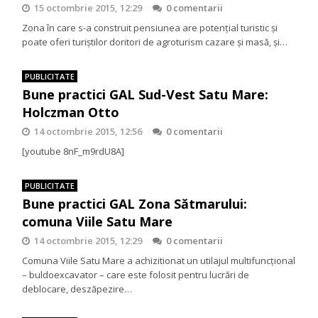
15 octombrie 2015, 12:29
0 comentarii
Zona în care s-a construit pensiunea are potenţial turistic şi
poate oferi turiştilor doritori de agroturism cazare şi masă, şi…
PUBLICITATE
Bune practici GAL Sud-Vest Satu Mare:
Holczman Otto
14 octombrie 2015, 12:56
0 comentarii
[youtube 8nF_m9rdU8A]
PUBLICITATE
Bune practici GAL Zona Sătmarului:
comuna Viile Satu Mare
14 octombrie 2015, 12:29
0 comentarii
Comuna Viile Satu Mare a achizitionat un utilajul multifuncţional
– buldoexcavator – care este folosit pentru lucrări de
deblocare, deszăpezire…