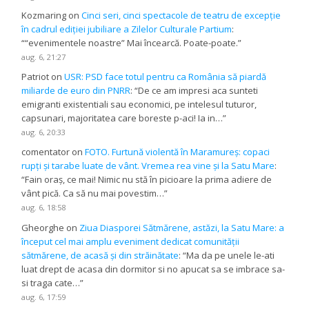
Kozmaring
on
Cinci seri, cinci spectacole de teatru de excepție
în cadrul ediției jubiliare a Zilelor Culturale Partium
:
“
“evenimentele noastre” Mai încearcă. Poate-poate.
”
aug. 6, 21:27
Patriot
on
USR: PSD face totul pentru ca România să piardă
miliarde de euro din PNRR
: “
De ce am impresi aca sunteti
emigranti existentiali sau economici, pe intelesul tuturor,
capsunari, majoritatea care boreste p-aci! Ia in…
”
aug. 6, 20:33
comentator
on
FOTO. Furtună violentă în Maramureș: copaci
rupți și tarabe luate de vânt. Vremea rea vine și la Satu Mare
:
“
Fain oraș, ce mai! Nimic nu stă în picioare la prima adiere de
vânt pică. Ca să nu mai povestim…
”
aug. 6, 18:58
Gheorghe
on
Ziua Diasporei Sătmărene, astăzi, la Satu Mare: a
început cel mai amplu eveniment dedicat comunității
sătmărene, de acasă și din străinătate
: “
Ma da pe unele le-ati
luat drept de acasa din dormitor si no apucat sa se imbrace sa-
si traga cate…
”
aug. 6, 17:59