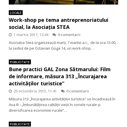
LOCALE
Work-shop pe tema antreprenoriatului
social, la Asociația STEA
1 martie 2017, 12:44
0 comentarii
Asociația Stea organizează marți, 7 martie a.c., de la ora 13.00,
la sediul de pe Octavian Goga 14, un work-shop…
PUBLICITATE
Bune practici GAL Zona Sătmarului: Film
de informare, măsura 313 „Încurajarea
activităţilor turistice”
25 octombrie 2015, 11:41
0 comentarii
Măsura 313 „Încurajarea activităţilor turistice” se încadrează în
Axa III –„Îmbunătăţirea calităţii vieţii în zonele rurale şi
diversificarea economiei rurale”…
PUBLICITATE