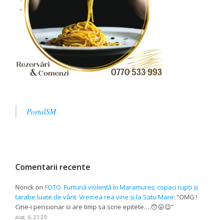
PortalSM
Comentarii recente
Norick
on
FOTO. Furtună violentă în Maramureș: copaci rupți și
tarabe luate de vânt. Vremea rea vine și la Satu Mare
: “
OMG !
Cine-i pensionar si are timp sa scrie epitete….😯😛😉
”
aug. 6, 21:29