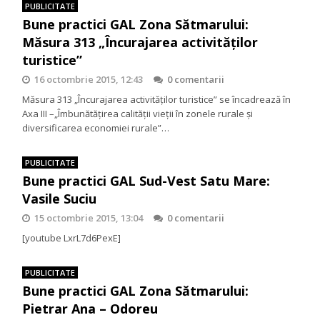
PUBLICITATE
Bune practici GAL Zona Sătmarului:
Măsura 313 „Încurajarea activităţilor
turistice”
16 octombrie 2015, 12:43
0 comentarii
Măsura 313 „Încurajarea activităţilor turistice” se încadrează în
Axa III –„Îmbunătăţirea calităţii vieţii în zonele rurale şi
diversificarea economiei rurale”…
PUBLICITATE
Bune practici GAL Sud-Vest Satu Mare:
Vasile Suciu
15 octombrie 2015, 13:04
0 comentarii
[youtube LxrL7d6PexE]
PUBLICITATE
Bune practici GAL Zona Sătmarului:
Pietrar Ana – Odoreu