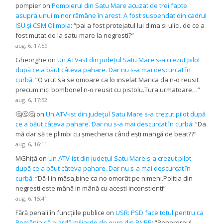
pompier
on
Pompierul din Satu Mare acuzat de trei fapte
asupra unui minor rămâne în arest. A fost suspendat din cadrul
ISU și CSM Olimpia
: “
pai a fost protejatul lui dima si ulici. de ce a
fost mutat de la satu mare la negresti?
”
aug. 6, 17:59
Gheorghe
on
Un ATV-ist din județul Satu Mare s-a crezut pilot
după ce a băut câteva pahare. Dar nu s-a mai descurcat în
curbă
: “
O vrut sa se omoare ca lo inselat Marica da n-o reusit
precum nici bombonel n-o reusit cu pistolu.Tura urmatoare…
”
aug. 6, 17:52
🤔🤔🤔
on
Un ATV-ist din județul Satu Mare s-a crezut pilot după
ce a băut câteva pahare. Dar nu s-a mai descurcat în curbă
: “
Da
mă dar să te plimbi cu șmecheria când ești mangă de beat??
”
aug. 6, 16:11
MGhiță
on
Un ATV-ist din județul Satu Mare s-a crezut pilot
după ce a băut câteva pahare. Dar nu s-a mai descurcat în
curbă
: “
Dă-l in măsa,bine ca no omorât pe nimeni.Politia din
negresti este mână in mână cu acesti inconstienti
”
aug. 6, 15:41
Fără penali în funcțiile publice
on
USR: PSD face totul pentru ca
România să piardă miliarde de euro din PNRR
: “
Penerereul