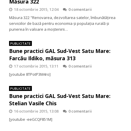
Măsura 322
18 octombrie 2015, 12:04
0 comentarii
Măsura 322 "Renovarea, dezvoltarea satelor, îmbunătăţirea
serviciilor de bază pentru economia şi populaţia rurală şi
punerea în valoare a moştenirii…
PUBLICITATE
Bune practici GAL Sud-Vest Satu Mare:
Farcău Ildiko, măsura 313
17 octombrie 2015, 13:11
0 comentarii
[youtube 8TPotP3M4ro]
PUBLICITATE
Bune practici GAL Sud-Vest Satu Mare:
Stelian Vasile Chis
16 octombrie 2015, 13:08
0 comentarii
[youtube -eeGCQF851M]