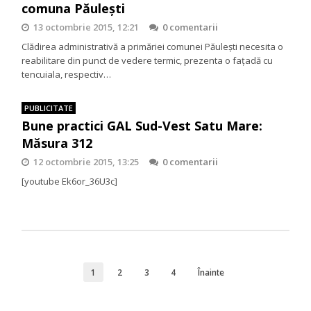
comuna Păuleşti
13 octombrie 2015, 12:21
0 comentarii
Clădirea administrativă a primăriei comunei Păuleşti necesita o
reabilitare din punct de vedere termic, prezenta o faţadă cu
tencuiala, respectiv…
PUBLICITATE
Bune practici GAL Sud-Vest Satu Mare:
Măsura 312
12 octombrie 2015, 13:25
0 comentarii
[youtube Ek6or_36U3c]
1
2
3
4
Înainte