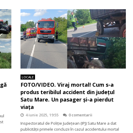
LOCALE
ngă
FOTO/VIDEO. Viraj mortal! Cum s-a
produs teribilul accident din județul
Satu Mare. Un pasager și-a pierdut
viața
4 iunie 2025, 19:55
0 comentarii
mul
st
Inspectoratul de Poliție Județean (IPJ) Satu Mare a dat
publicității primele concluzii în cazul accidentului mortal