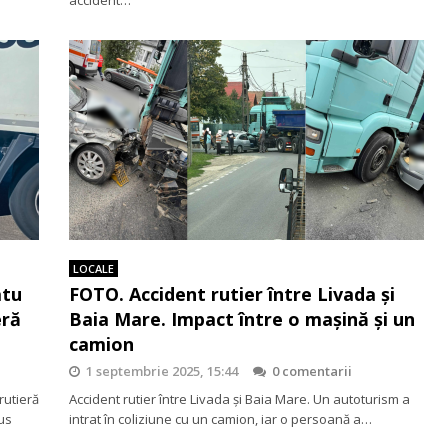
LOCALE
atu
FOTO. Accident rutier între Livada și
eră
Baia Mare. Impact între o mașină și un
camion
1 septembrie 2025, 15:44
0 comentarii
rutieră
Accident rutier între Livada și Baia Mare. Un autoturism a
us
intrat în coliziune cu un camion, iar o persoană a…