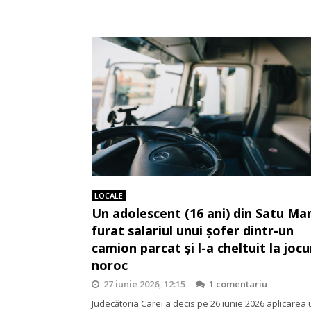
LOCALE
Un adolescent (16 ani) din Satu Ma
furat salariul unui șofer dintr-un
camion parcat și l-a cheltuit la jocu
noroc
27 iunie 2026, 12:15
1 comentariu
Judecătoria Carei a decis pe 26 iunie 2026 aplicarea 