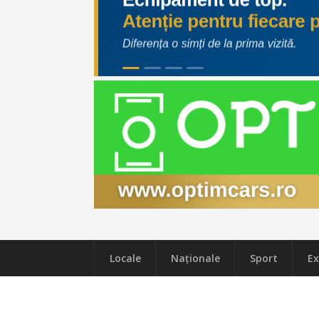
Locale
Naţionale
Sport
Ex