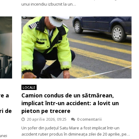
unui incendiu izbucnit la un…
LOCALE
re a
Camion condus de un sătmărean,
implicat într-un accident: a lovit un
ri de
pieton pe trecere
20 aprilie 2026, 09:25
0 comentarii
Un șofer din județul Satu Mare a fost implicat într-un
accident rutier produs în dimineața zilei de 20 aprilie, pe…
unei