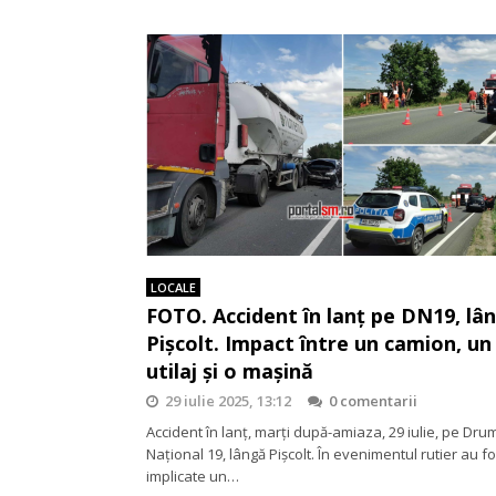
LOCALE
FOTO. Accident în lanț pe DN19, lâ
Pișcolt. Impact între un camion, un
utilaj și o mașină
29 iulie 2025, 13:12
0 comentarii
Accident în lanț, marți după-amiaza, 29 iulie, pe Dru
Național 19, lângă Pișcolt. În evenimentul rutier au fo
implicate un…