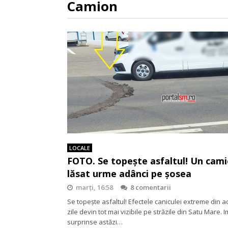
Camion
LOCALE
FOTO. Se topește asfaltul! Un cami
lăsat urme adânci pe șosea
marți, 16:58
8 comentarii
Se topește asfaltul! Efectele caniculei extreme din a
zile devin tot mai vizibile pe străzile din Satu Mare. 
surprinse astăzi…