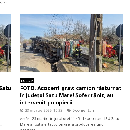
 Mare…
LOCALE
 Satu
FOTO. Accident grav: camion răsturnat
în județul Satu Mare! Șofer rănit, au
intervenit pompierii
23 martie 2026, 12:33
0 comentarii
Astăzi, 23 martie, în jurul orei 11:45, dispeceratul ISU Satu
t.…
Mare a fost alertat cu privire la producerea unui
accident…