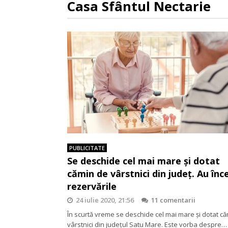
Casa Sfântul Nectarie
PUBLICITATE
Se deschide cel mai mare şi dotat
cămin de vârstnici din judeţ. Au înc
rezervările
24 iulie 2020, 21:56
11 comentarii
În scurtă vreme se deschide cel mai mare şi dotat c
vârstnici din judeţul Satu Mare. Este vorba despre…