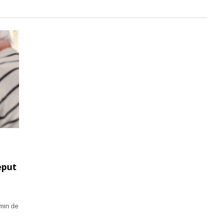
eput
ămin de