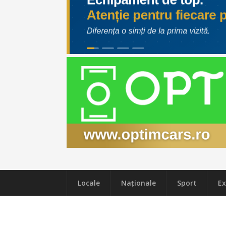
Locale
Naţionale
Sport
Ex