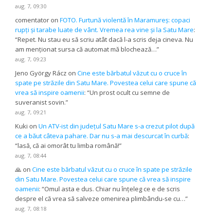
aug. 7, 09:30
comentator
on
FOTO. Furtună violentă în Maramureș: copaci
rupți și tarabe luate de vânt. Vremea rea vine și la Satu Mare
:
“
Repet. Nu stau eu să scriu atât dacă l-a scris deja cineva. Nu
am menționat sursa că automat mă blochează…
”
aug. 7, 09:23
Jeno György Rácz
on
Cine este bărbatul văzut cu o cruce în
spate pe străzile din Satu Mare. Povestea celui care spune că
vrea să inspire oamenii
: “
Un prost ocult cu semne de
suveranist sovin.
”
aug. 7, 09:21
Kuki
on
Un ATV-ist din județul Satu Mare s-a crezut pilot după
ce a băut câteva pahare. Dar nu s-a mai descurcat în curbă
:
“
lasă, că ai omorât tu limba română!
”
aug. 7, 08:44
🙏
on
Cine este bărbatul văzut cu o cruce în spate pe străzile
din Satu Mare. Povestea celui care spune că vrea să inspire
oamenii
: “
Omul asta e dus. Chiar nu înțeleg ce e de scris
despre el că vrea să salveze omenirea plimbându-se cu…
”
aug. 7, 08:18