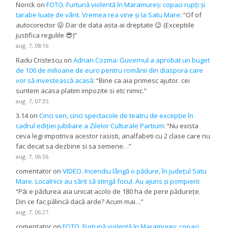
Norick
on
FOTO. Furtună violentă în Maramureș: copaci rupți și
tarabe luate de vânt. Vremea rea vine și la Satu Mare
: “
Of of
autocorector 😛 Dar de data asta ai dreptate 😉 (Exceptiile
justifica regulile 😎)
”
aug. 7, 08:16
Radu Cristescu
on
Adrian Cozma: Guvernul a aprobat un buget
de 100 de milioane de euro pentru românii din diaspora care
vor să investească acasă
: “
Bine ca aia primesc ajutor. cei
suntem acasa platim impozite si etc nimic.
”
aug. 7, 07:35
3.14
on
Cinci seri, cinci spectacole de teatru de excepție în
cadrul ediției jubiliare a Zilelor Culturale Partium
: “
Nu exista
ceva legi impotriva acestor rasisti, analfabeti cu 2 clase care nu
fac decat sa dezbine si sa semene…
”
aug. 7, 06:36
comentator
on
VIDEO. Incendiu lângă o pădure, în județul Satu
Mare. Localnicii au sărit să stingă focul. Au ajuns și pompierii
:
“
Păi e pădurea aia unicat acolo de 180 ha de pere pădurețe.
Din ce fac pălincă dacă arde? Acum mai…
”
aug. 7, 06:27
comentator
on
FOTO. Furtună violentă în Maramureș: copaci