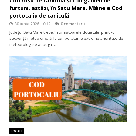
Cod roșu de caniculă și cod galben de
furtuni, astăzi, în Satu Mare. Mâine e Cod
portocaliu de caniculă
30 iunie 2026, 10:12
0 comentarii
Județul Satu Mare trece, în următoarele două zile, printr-o
secvență meteo dificilă: la temperaturile extreme anunțate de
meteorologi se adaugă,…
LOCALE