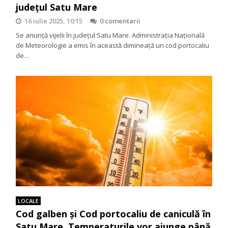
judeţul Satu Mare
16 iulie 2025, 10:15
0 comentarii
Se anunţă vijelii în judeţul Satu Mare. Administraţia Naţională
de Meteorologie a emis în această dimineaţă un cod portocaliu
de…
LOCALE
Cod galben și Cod portocaliu de caniculă în
Satu Mare. Temperaturile vor ajunge până