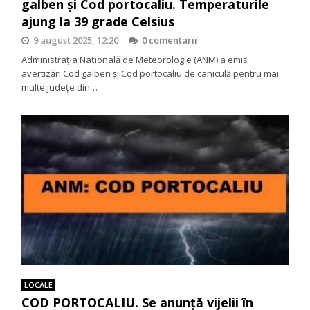
galben și Cod portocaliu. Temperaturile
ajung la 39 grade Celsius
9 august 2025, 12:20
0 comentarii
Administrația Națională de Meteorologie (ANM) a emis
avertizări Cod galben și Cod portocaliu de caniculă pentru mai
multe județe din…
LOCALE
COD PORTOCALIU. Se anunţă vijelii în