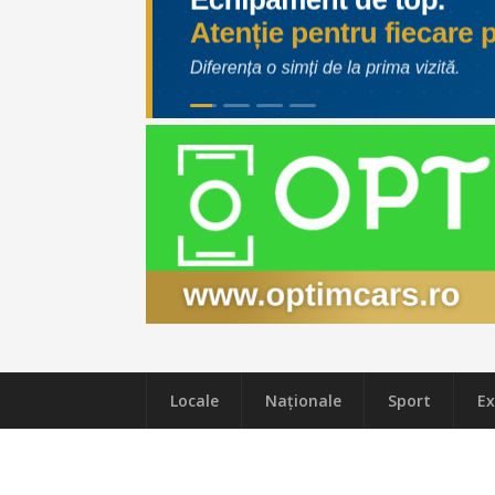
Locale
Naţionale
Sport
Ex