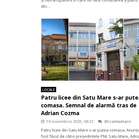
din…
LOCALE
Patru licee din Satu Mare s-ar pute
comasa. Semnal de alarmă tras de
Adrian Cozma
10 noiembrie 2025, 08:32
30 comentarii
Patru licee din Satu Mare s-ar putea comasa. Anunţu
fost făcut de către preşedintele PNL Satu Mare, Adri