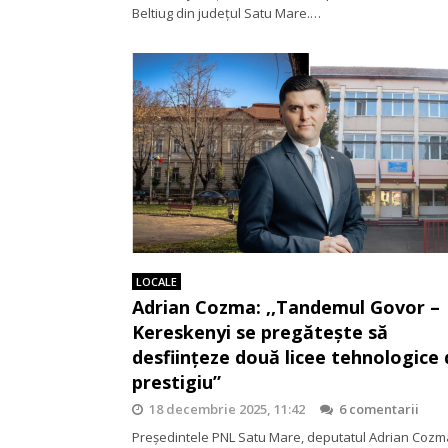
Beltiug din județul Satu Mare.…
LOCALE
Adrian Cozma: ,,Tandemul Govor –
Kereskenyi se pregătește să
desființeze două licee tehnologice 
prestigiu”
18 decembrie 2025, 11:42
6 comentarii
Președintele PNL Satu Mare, deputatul Adrian Cozm