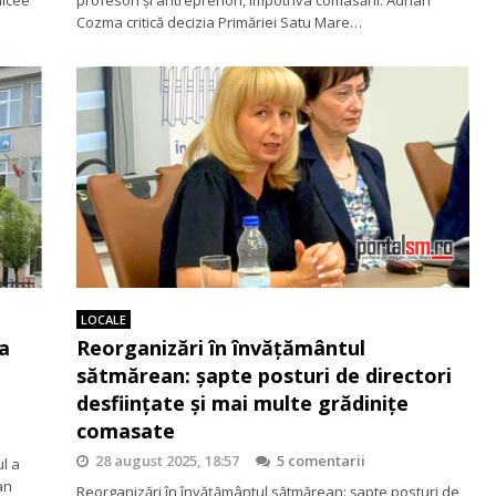
Cozma critică decizia Primăriei Satu Mare…
LOCALE
a
Reorganizări în învățământul
sătmărean: șapte posturi de directori
desființate și mai multe grădinițe
comasate
28 august 2025, 18:57
5 comentarii
l a
an
Reorganizări în învățământul sătmărean: șapte posturi de