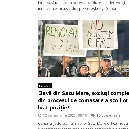
lansează un atac la adresa conducerii județene și
municipale, acuzându-i pe Kereskenyi Gabor…
LOCALE
Elevii din Satu Mare, excluşi compl
din procesul de comasare a şcolilor
luat poziţie!
19 noiembrie 2025, 08:16
16 comentarii
Consiliul Județean al Elevilor Satu Mare critică modul
și netransparent în care se face comasarea a patru 