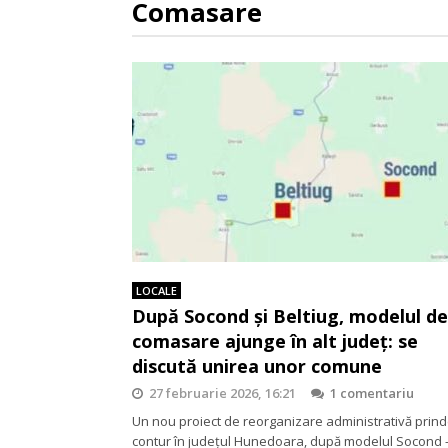
Comasare
LOCALE
După Socond și Beltiug, modelul de
comasare ajunge în alt județ: se
discută unirea unor comune
27 februarie 2026, 16:21
1 comentariu
Un nou proiect de reorganizare administrativă prin
contur în județul Hunedoara, după modelul Socond 