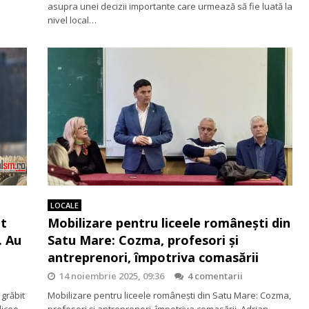
asupra unei decizii importante care urmează să fie luată la
nivel local…
LOCALE
et
Mobilizare pentru liceele românești din
. Au
Satu Mare: Cozma, profesori și
antreprenori, împotriva comasării
14 noiembrie 2025, 09:36
4 comentarii
 grăbit
Mobilizare pentru liceele românești din Satu Mare: Cozma,
licee
profesori și antreprenori, împotriva comasării. Adrian