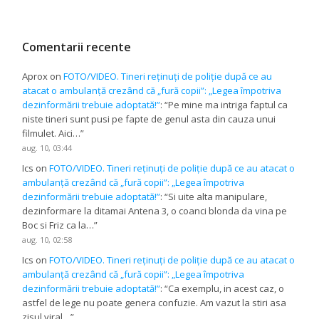
Comentarii recente
Aprox
on
FOTO/VIDEO. Tineri reținuți de poliție după ce au
atacat o ambulanță crezând că „fură copii”: „Legea împotriva
dezinformării trebuie adoptată!”
: “
Pe mine ma intriga faptul ca
niste tineri sunt pusi pe fapte de genul asta din cauza unui
filmulet. Aici…
”
aug. 10, 03:44
Ics
on
FOTO/VIDEO. Tineri reținuți de poliție după ce au atacat o
ambulanță crezând că „fură copii”: „Legea împotriva
dezinformării trebuie adoptată!”
: “
Si uite alta manipulare,
dezinformare la ditamai Antena 3, o coanci blonda da vina pe
Boc si Friz ca la…
”
aug. 10, 02:58
Ics
on
FOTO/VIDEO. Tineri reținuți de poliție după ce au atacat o
ambulanță crezând că „fură copii”: „Legea împotriva
dezinformării trebuie adoptată!”
: “
Ca exemplu, in acest caz, o
astfel de lege nu poate genera confuzie. Am vazut la stiri asa
zisul viral…
”