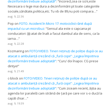
dezinformării trebuie adoptată!”
: “
Incorect,cea ce scrii,este
Necesara o lege mai dura a dezinformării pt toate categoriile
sociale,sănătate,politica,etc. Tu vb de 89,nu poti compara…
”
aug. 9, 22:36
Pop
on
FOTO. Accident în Micro 17: motociclist rănit după
impactul cu un microbuz
: “
Sensul ala este o capcana pt
conducatori :)))) atat de înalt a facut dambul ala de sens, ca la
iarna…
”
aug. 9, 22:28
Kozmaring
on
FOTO/VIDEO. Tineri reținuți de poliție după ce au
atacat o ambulanță crezând că „fură copii”: „Legea împotriva
dezinformării trebuie adoptată!”
: “
Curu’ doi înapoi. CG prese
dintye!
”
aug. 9, 21:49
c-block
on
FOTO/VIDEO. Tineri reținuți de poliție după ce au
atacat o ambulanță crezând că „fură copii”: „Legea împotriva
dezinformării trebuie adoptată!”
: “
Cum ziceam recent, ăștia au
agenda lor paralelă cam străină de țară pe care vor s-o ducă la
capăt chiar…
”
aug. 9, 19:39