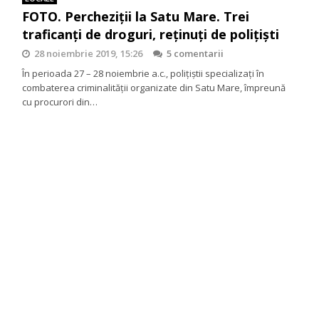
FOTO. Percheziții la Satu Mare. Trei
traficanți de droguri, reținuți de polițiști
28 noiembrie 2019, 15:26
5 comentarii
În perioada 27 – 28 noiembrie a.c., polițiștii specializați în
combaterea criminalității organizate din Satu Mare, împreună
cu procurori din…