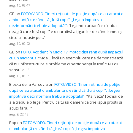
aug. 10, 02:47
GB
on
FOTO/VIDEO. Tineri reținuți de poliție după ce au atacat o
ambulanță crezând că „fură copii”: „Legea împotriva
dezinformării trebuie adoptată!”
: “
Legenda urbană cu “duba
neagră care fură copii” e o narativă a țiganilor de când lumea și
circula inclusiv pe…
”
aug. 10, 02:02
GB
on
FOTO. Accident în Micro 17: motociclist rănit după impactul
cu un microbuz
: “
Mda… încă un exemplu care ne demonstrează
că nu infrastructura e problema ci participanții la trafic! Nu cu
sensul e…
”
aug. 10, 01:05
Blocku de la Varsovia
on
FOTO/VIDEO. Tineri reținuți de poliție
după ce au atacat o ambulanță crezând că „fură copii”: „Legea
împotriva dezinformării trebuie adoptată!”
: “
Pai vezi? Tocmai de
aia trebuie o lege. Pentru ca tu (si oameni ca tine) spui prostii si
acuzi fara…
”
aug. 9, 22:48
Pop
on
FOTO/VIDEO. Tineri reținuți de poliție după ce au atacat
o ambulanță crezând că „fură copii”: „Legea împotriva