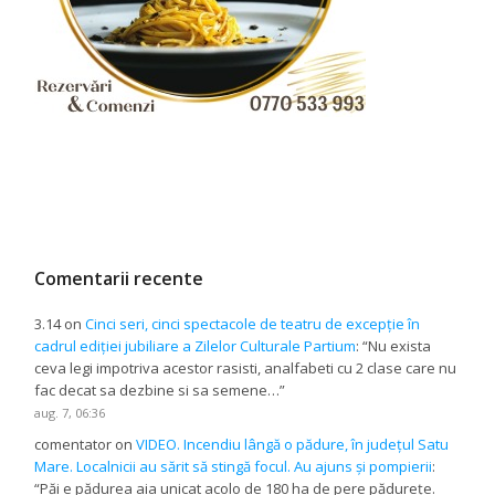
Comentarii recente
3.14
on
Cinci seri, cinci spectacole de teatru de excepție în
cadrul ediției jubiliare a Zilelor Culturale Partium
: “
Nu exista
ceva legi impotriva acestor rasisti, analfabeti cu 2 clase care nu
fac decat sa dezbine si sa semene…
”
aug. 7, 06:36
comentator
on
VIDEO. Incendiu lângă o pădure, în județul Satu
Mare. Localnicii au sărit să stingă focul. Au ajuns și pompierii
:
“
Păi e pădurea aia unicat acolo de 180 ha de pere pădurețe.