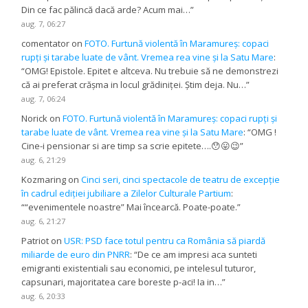
Din ce fac pălincă dacă arde? Acum mai…
”
aug. 7, 06:27
comentator
on
FOTO. Furtună violentă în Maramureș: copaci
rupți și tarabe luate de vânt. Vremea rea vine și la Satu Mare
:
“
OMG! Epistole. Epitet e altceva. Nu trebuie să ne demonstrezi
că ai preferat crășma in locul grădiniței. Știm deja. Nu…
”
aug. 7, 06:24
Norick
on
FOTO. Furtună violentă în Maramureș: copaci rupți și
tarabe luate de vânt. Vremea rea vine și la Satu Mare
: “
OMG !
Cine-i pensionar si are timp sa scrie epitete….😯😛😉
”
aug. 6, 21:29
Kozmaring
on
Cinci seri, cinci spectacole de teatru de excepție
în cadrul ediției jubiliare a Zilelor Culturale Partium
:
“
“evenimentele noastre” Mai încearcă. Poate-poate.
”
aug. 6, 21:27
Patriot
on
USR: PSD face totul pentru ca România să piardă
miliarde de euro din PNRR
: “
De ce am impresi aca sunteti
emigranti existentiali sau economici, pe intelesul tuturor,
capsunari, majoritatea care boreste p-aci! Ia in…
”
aug. 6, 20:33