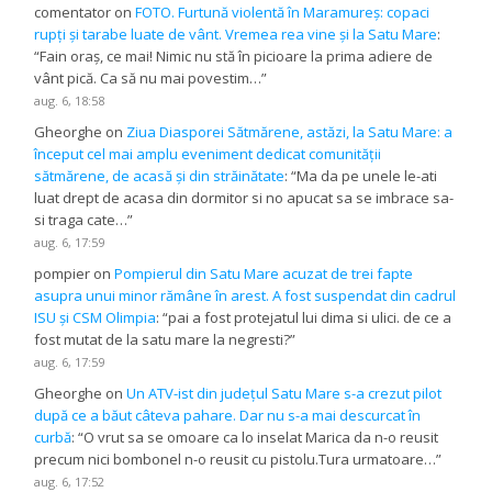
comentator
on
FOTO. Furtună violentă în Maramureș: copaci
rupți și tarabe luate de vânt. Vremea rea vine și la Satu Mare
:
“
Fain oraș, ce mai! Nimic nu stă în picioare la prima adiere de
vânt pică. Ca să nu mai povestim…
”
aug. 6, 18:58
Gheorghe
on
Ziua Diasporei Sătmărene, astăzi, la Satu Mare: a
început cel mai amplu eveniment dedicat comunității
sătmărene, de acasă și din străinătate
: “
Ma da pe unele le-ati
luat drept de acasa din dormitor si no apucat sa se imbrace sa-
si traga cate…
”
aug. 6, 17:59
pompier
on
Pompierul din Satu Mare acuzat de trei fapte
asupra unui minor rămâne în arest. A fost suspendat din cadrul
ISU și CSM Olimpia
: “
pai a fost protejatul lui dima si ulici. de ce a
fost mutat de la satu mare la negresti?
”
aug. 6, 17:59
Gheorghe
on
Un ATV-ist din județul Satu Mare s-a crezut pilot
după ce a băut câteva pahare. Dar nu s-a mai descurcat în
curbă
: “
O vrut sa se omoare ca lo inselat Marica da n-o reusit
precum nici bombonel n-o reusit cu pistolu.Tura urmatoare…
”
aug. 6, 17:52