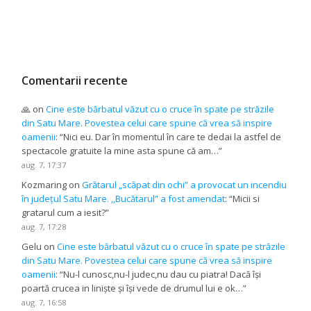
Comentarii recente
🙏
on
Cine este bărbatul văzut cu o cruce în spate pe străzile
din Satu Mare. Povestea celui care spune că vrea să inspire
oamenii
: “
Nici eu. Dar în momentul în care te dedai la astfel de
spectacole gratuite la mine asta spune că am…
”
aug. 7, 17:37
Kozmaring
on
Grătarul „scăpat din ochi” a provocat un incendiu
în județul Satu Mare. ,,Bucătarul” a fost amendat
: “
Micii si
gratarul cum a iesit?
”
aug. 7, 17:28
Gelu
on
Cine este bărbatul văzut cu o cruce în spate pe străzile
din Satu Mare. Povestea celui care spune că vrea să inspire
oamenii
: “
Nu-l cunosc,nu-l judec,nu dau cu piatra! Dacă își
poartă crucea in liniște și își vede de drumul lui e ok…
”
aug. 7, 16:58