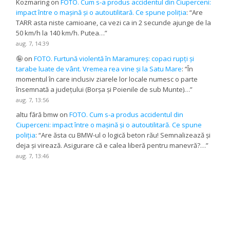
Kozmaring
on
FOTO. Cum s-a produs accidentul din Ciuperceni:
impact între o mașină și o autoutilitară. Ce spune poliția
: “
Are
TARR asta niste camioane, ca vezi ca in 2 secunde ajunge de la
50 km/h la 140 km/h. Putea…
”
aug. 7, 14:39
🤪
on
FOTO. Furtună violentă în Maramureș: copaci rupți și
tarabe luate de vânt. Vremea rea vine și la Satu Mare
: “
În
momentul în care inclusiv ziarele lor locale numesc o parte
însemnată a județului (Borșa și Poienile de sub Munte)…
”
aug. 7, 13:56
altu fără bmw
on
FOTO. Cum s-a produs accidentul din
Ciuperceni: impact între o mașină și o autoutilitară. Ce spune
poliția
: “
Are ăsta cu BMW-ul o logică beton rău! Semnalizează și
deja și virează. Asigurare că e calea liberă pentru manevră?…
”
aug. 7, 13:46