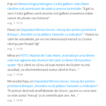
Pop
on
Meteorologii prelungesc Codul galben: Satu Mare
rămâne sub avertizare de vijelii și averse torențiale
: “
Egal cu
zero Codul galben,cand anunta cod galben,inseamna slabe
sanse de ploaie sau furtuna
”
aug. 7, 16:19
Flaviu
on
Deputatul Mircea Govor, mesaj dur pentru premierul
Bolojan: „Românii nu își plătesc facturile cu indicatori”
: “
Astea nu
sânt de actualitate, pe noi ne interesează meciul cu Cozma
când jucam finala!?:))))
”
aug. 7, 14:50
Mihai
on
FOTO. Mașină din Satu Mare, avariată pe unul dintre
cele mai aglomerate drumuri din țară: a rămas fără puntea
spate
: “
Și o când zic să nu vă luați mizerii de Duster nu mă
ascultați, se dezmembrează numa când te freci…
”
aug. 7, 14:48
Mircea Borfașu
on
Deputatul Mircea Govor, mesaj dur pentru
premierul Bolojan: „Românii nu își plătesc facturile cu indicatori”
:
“
În primul rând măi analfabetule de Govor, spune cu voce tare
ce este acela “mesaj” și ce semnificație are. Am…
”
aug. 7, 14:40