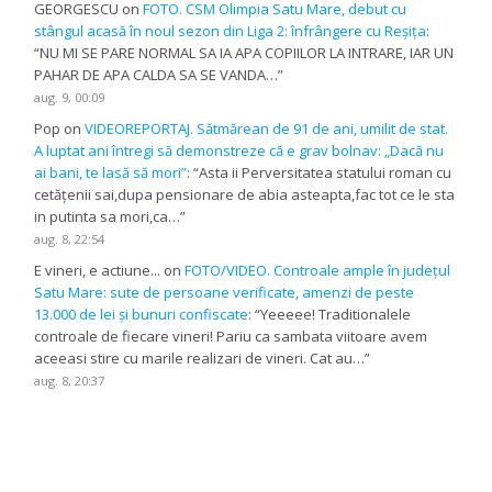
GEORGESCU
on
FOTO. CSM Olimpia Satu Mare, debut cu
stângul acasă în noul sezon din Liga 2: înfrângere cu Reșița
:
“
NU MI SE PARE NORMAL SA IA APA COPIILOR LA INTRARE, IAR UN
PAHAR DE APA CALDA SA SE VANDA…
”
aug. 9, 00:09
Pop
on
VIDEOREPORTAJ. Sătmărean de 91 de ani, umilit de stat.
A luptat ani întregi să demonstreze că e grav bolnav: „Dacă nu
ai bani, te lasă să mori”
: “
Asta ii Perversitatea statului roman cu
cetățenii sai,dupa pensionare de abia asteapta,fac tot ce le sta
in putinta sa mori,ca…
”
aug. 8, 22:54
E vineri, e actiune...
on
FOTO/VIDEO. Controale ample în județul
Satu Mare: sute de persoane verificate, amenzi de peste
13.000 de lei și bunuri confiscate
: “
Yeeeee! Traditionalele
controale de fiecare vineri! Pariu ca sambata viitoare avem
aceeasi stire cu marile realizari de vineri. Cat au…
”
aug. 8, 20:37