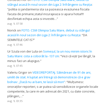
stângul acasă în noul sezon din Liga 2: înfrângere cu Reșița
:
“
politia si jandarmeria sta sa pazeasca evaziunea fiscala
facuta de primarie,statul incurajeaza si apara hotia!!!!
desfiintati echipa asta si investiti…
”
aug. 9, 07:58
Norick
on
FOTO. CSM Olimpia Satu Mare, debut cu stângul
acasă în noul sezon din Liga 2: înfrângere cu Reșița
: “
DA
SEMINTELE CAT IS?
”
aug. 9, 07:46
Ur Szula von der Lula
on
Someșul, la un nou minim istoric în
Satu Mare: cota a coborât la -137 cm
: “
Vezi că ești ‘pe lângă’, la
minus faci un alupigus.
”
aug. 9, 07:45
Valeriu Grigor
on
VIDEOREPORTAJ. Sătmărean de 91 de ani,
umilit de stat. A luptat ani întregi să demonstreze că e grav
bolnav: „Dacă nu ai bani, te lasă să mori”
: “
Mulțumesc
onoraților reporteri, s-ar putea să sensibilizeze organele locale
competente, la care m-am adresat din 2021, cu date concrete,
plângeri,…
”
aug. 9, 03:35