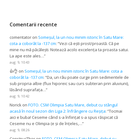
Comentarii recente
comentator
on
Someșul, la un nou minim istoric în Satu Mare:
cota a coborât la -137 cm
: “
Vezi că ești prost/proastă. Că pe
mine nu mă păcălești. Notează acolo excelența ta proasta satui.
La ape este ales…
”
aug. 9, 10:43
👍👌
on
Someșul, la un nou minim istoric în Satu Mare: cota a
coborât la -137 cm
: “
Da, un râu poate curge prin sedimentele de
sub propria albie (flux hiporeic sau curs subteran prin aluviuni),
lăsând suprafața…
”
aug. 9, 10:42
Norick
on
FOTO. CSM Olimpia Satu Mare, debut cu stângul
acasă în noul sezon din Liga 2: înfrângere cu Reșița
: “
Tocmai
aici e buba! Ceseme când s-a înființat s-a spus răspicat că
Ceseme nu e Olimpia (e și de înțeles,…
”
aug. 9, 08:26
ConstrucThor
on
FOTO. CSM Olimpia Satu Mare, debut cu