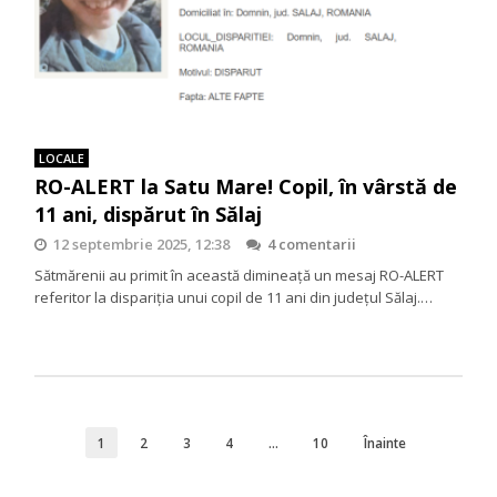
LOCALE
RO-ALERT la Satu Mare! Copil, în vârstă de
11 ani, dispărut în Sălaj
12 septembrie 2025, 12:38
4 comentarii
Sătmărenii au primit în această dimineață un mesaj RO-ALERT
referitor la dispariția unui copil de 11 ani din județul Sălaj.…
1
2
3
4
…
10
Înainte