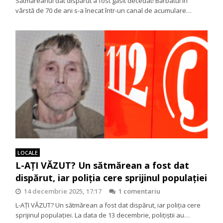
Sătmăreanul dat dispărut a fost găsit decedat! Bărbatul în
vârstă de 70 de ani s-a înecat într-un canal de acumulare…
LOCALE
L-AȚI VĂZUT? Un sătmărean a fost dat
dispărut, iar poliția cere sprijinul populației
14 decembrie 2025, 17:17
1 comentariu
L-AȚI VĂZUT? Un sătmărean a fost dat dispărut, iar poliția cere
sprijinul populației. La data de 13 decembrie, polițiștii au…