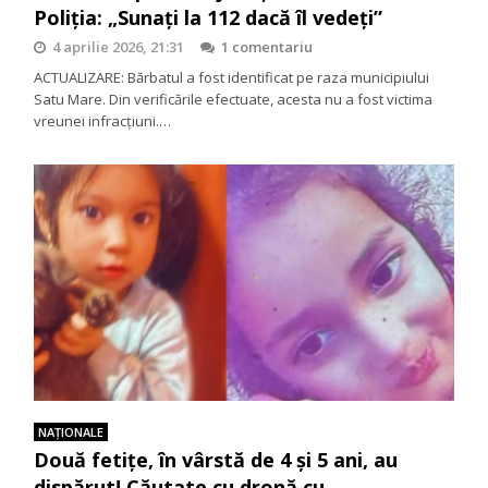
Poliția: „Sunați la 112 dacă îl vedeți”
4 aprilie 2026, 21:31
1 comentariu
ACTUALIZARE: Bărbatul a fost identificat pe raza municipiului
Satu Mare. Din verificările efectuate, acesta nu a fost victima
vreunei infracțiuni.…
NAŢIONALE
Două fetițe, în vârstă de 4 și 5 ani, au
dispărut! Căutate cu dronă cu