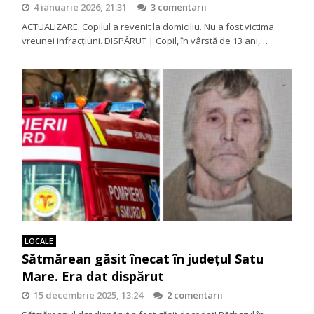
4 ianuarie 2026, 21:31
3 comentarii
ACTUALIZARE. Copilul a revenit la domiciliu. Nu a fost victima
vreunei infracțiuni. DISPĂRUT | Copil, în vârstă de 13 ani,…
LOCALE
Sătmărean găsit înecat în județul Satu
Mare. Era dat dispărut
15 decembrie 2025, 13:24
2 comentarii