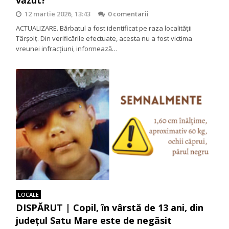
12 martie 2026, 13:43
0 comentarii
ACTUALIZARE. Bărbatul a fost identificat pe raza localității
Târșolț. Din verificările efectuate, acesta nu a fost victima
vreunei infracțiuni, informează…
LOCALE
DISPĂRUT | Copil, în vârstă de 13 ani, din
județul Satu Mare este de negăsit