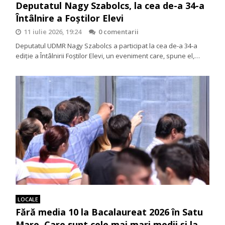
Deputatul Nagy Szabolcs, la cea de-a 34-a
Întâlnire a Foștilor Elevi
11 iulie 2026, 19:24
0 comentarii
Deputatul UDMR Nagy Szabolcs a participat la cea de-a 34-a
ediție a Întâlnirii Foștilor Elevi, un eveniment care, spune el,…
LOCALE
Fără media 10 la Bacalaureat 2026 în Satu
Mare. Care sunt cele mai mari medii și la