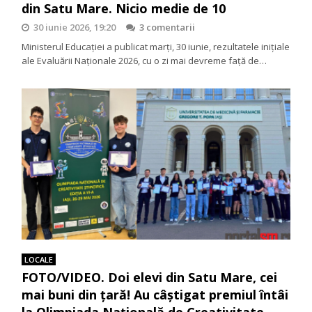
din Satu Mare. Nicio medie de 10
30 iunie 2026, 19:20
3 comentarii
Ministerul Educației a publicat marți, 30 iunie, rezultatele inițiale
ale Evaluării Naționale 2026, cu o zi mai devreme față de…
LOCALE
FOTO/VIDEO. Doi elevi din Satu Mare, cei
mai buni din țară! Au câștigat premiul întâi
la Olimpiada Națională de Creativitate