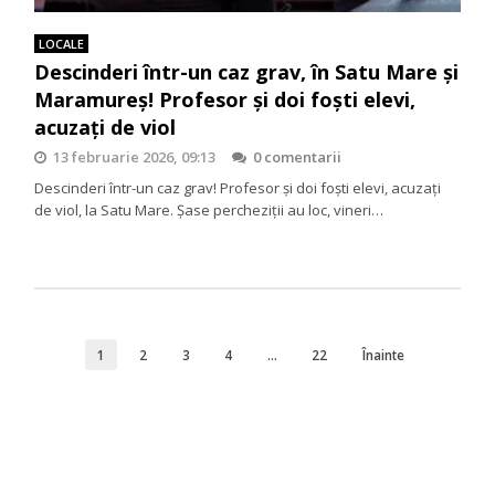
LOCALE
Descinderi într-un caz grav, în Satu Mare și
Maramureș! Profesor și doi foști elevi,
acuzați de viol
13 februarie 2026, 09:13
0 comentarii
Descinderi într-un caz grav! Profesor și doi foști elevi, acuzați
de viol, la Satu Mare. Şase percheziţii au loc, vineri…
1
2
3
4
…
22
Înainte