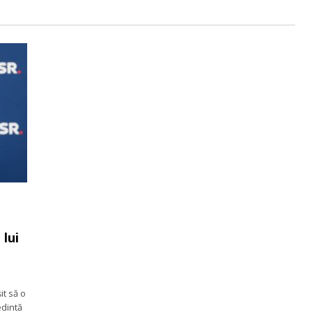
 lui
it să o
edintă