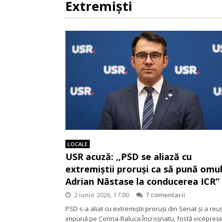
Extremiști
LOCALE
USR acuză: ,,PSD se aliază cu
extremiștii proruși ca să pună omul
Adrian Năstase la conducerea ICR”
2 iunie 2026, 17:00
7 comentarii
PSD s-a aliat cu extremiștii proruși din Senat și a reuș
impună pe Corina-Raluca Încroșnatu, fostă vicepreș