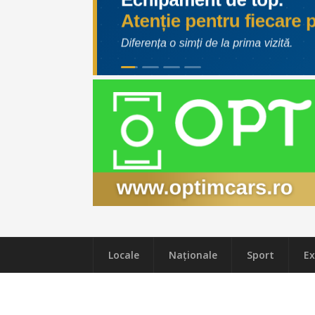
Locale
Naţionale
Sport
Ex