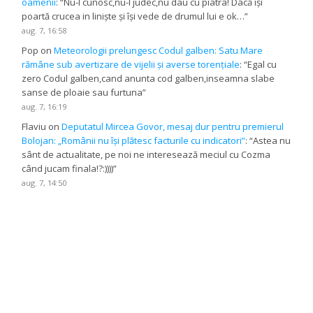
oamenii
: “
Nu-l cunosc,nu-l judec,nu dau cu piatra! Dacă își
poartă crucea in liniște și își vede de drumul lui e ok…
”
aug. 7, 16:58
Pop
on
Meteorologii prelungesc Codul galben: Satu Mare
rămâne sub avertizare de vijelii și averse torențiale
: “
Egal cu
zero Codul galben,cand anunta cod galben,inseamna slabe
sanse de ploaie sau furtuna
”
aug. 7, 16:19
Flaviu
on
Deputatul Mircea Govor, mesaj dur pentru premierul
Bolojan: „Românii nu își plătesc facturile cu indicatori”
: “
Astea nu
sânt de actualitate, pe noi ne interesează meciul cu Cozma
când jucam finala!?:))))
”
aug. 7, 14:50