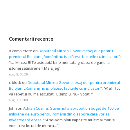
Comentarii recente
# completare
on
Deputatul Mircea Govor, mesaj dur pentru
premierul Bolojan: „Românii nu își plătesc facturile cu indicatori”
:
“
La Mircea !!! Te așteaptă bine meritata groapa de gunoi a
istoriei sătmărene!!! Marș jeg
”
aug. 8, 00:29
c-block
on
Deputatul Mircea Govor, mesaj dur pentru premierul
Bolojan: „Românii nu își plătesc facturile cu indicatori”
: “
@all. Tot
vă repet și nu mă ascultați. E simplu. Nu-l votați.
”
aug. 7, 19:08
John
on
Adrian Cozma: Guvernul a aprobat un buget de 100 de
milioane de euro pentru românii din diaspora care vor să
investească acasă
: “
Si noi vom plati impozite mult mai mari si
vom crea locuri de munca…
”