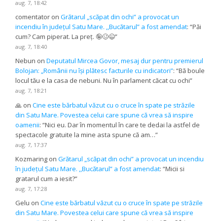
aug. 7, 18:42
comentator
on
Grătarul „scăpat din ochi” a provocat un
incendiu în județul Satu Mare. ,,Bucătarul” a fost amendat
: “
Păi
cum? Cam piperat. La preț. 🤪🥴😉
”
aug. 7, 18:40
Nebun
on
Deputatul Mircea Govor, mesaj dur pentru premierul
Bolojan: „Românii nu își plătesc facturile cu indicatori”
: “
Bă boule
locul tău e la casa de nebuni. Nu în parlament căcat cu ochi
”
aug. 7, 18:21
🙏
on
Cine este bărbatul văzut cu o cruce în spate pe străzile
din Satu Mare. Povestea celui care spune că vrea să inspire
oamenii
: “
Nici eu. Dar în momentul în care te dedai la astfel de
spectacole gratuite la mine asta spune că am…
”
aug. 7, 17:37
Kozmaring
on
Grătarul „scăpat din ochi” a provocat un incendiu
în județul Satu Mare. ,,Bucătarul” a fost amendat
: “
Micii si
gratarul cum a iesit?
”
aug. 7, 17:28
Gelu
on
Cine este bărbatul văzut cu o cruce în spate pe străzile
din Satu Mare. Povestea celui care spune că vrea să inspire