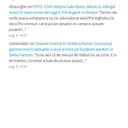
Gheorghe
on
FOTO. CSM Olimpia Satu Mare, debut cu stângul
acasă în noul sezon din Liga 2: înfrângere cu Reșița
: “
Serios da
unde joaca echipa(era sa zic adunatura) asta?Pe legheleu la
olizo?Pe vremuri cand jucam amatori in cartiere aveam
jucatori…
”
aug. 8, 14:21
comentator
on
Ceaune încinse în Grădina Romei. Concursul
gastronomic îi așteaptă și anul acesta pe bucătarii amatori la
Zilele Partium
: “
Scriu aici că de meciul de fotbal nu se scrie. E si
de înteles. Ceseme a luat două mue acasă…
”
aug. 8, 13:07