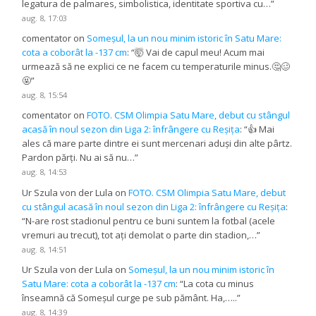
legatura de palmares, simbolistica, identitate sportiva cu…
”
aug. 8, 17:03
comentator
on
Someșul, la un nou minim istoric în Satu Mare:
cota a coborât la -137 cm
: “
🤯 Vai de capul meu! Acum mai
urmează să ne explici ce ne facem cu temperaturile minus.🤔🥴
🤬
”
aug. 8, 15:54
comentator
on
FOTO. CSM Olimpia Satu Mare, debut cu stângul
acasă în noul sezon din Liga 2: înfrângere cu Reșița
: “
👍 Mai
ales că mare parte dintre ei sunt mercenari aduși din alte pârtz.
Pardon părți. Nu ai să nu…
”
aug. 8, 14:53
Ur Szula von der Lula
on
FOTO. CSM Olimpia Satu Mare, debut
cu stângul acasă în noul sezon din Liga 2: înfrângere cu Reșița
:
“
N-are rost stadionul pentru ce buni suntem la fotbal (acele
vremuri au trecut), tot ați demolat o parte din stadion,…
”
aug. 8, 14:51
Ur Szula von der Lula
on
Someșul, la un nou minim istoric în
Satu Mare: cota a coborât la -137 cm
: “
La cota cu minus
înseamnă că Someșul curge pe sub pământ. Ha,…..
”
aug. 8, 14:39