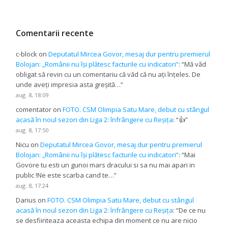
Comentarii recente
c-block
on
Deputatul Mircea Govor, mesaj dur pentru premierul
Bolojan: „Românii nu își plătesc facturile cu indicatori”
: “
Mă văd
obligat să revin cu un comentariu că văd că nu ați înțeles. De
unde aveți impresia asta greșită…
”
aug. 8, 18:09
comentator
on
FOTO. CSM Olimpia Satu Mare, debut cu stângul
acasă în noul sezon din Liga 2: înfrângere cu Reșița
: “
👍
”
aug. 8, 17:50
Nicu
on
Deputatul Mircea Govor, mesaj dur pentru premierul
Bolojan: „Românii nu își plătesc facturile cu indicatori”
: “
Mai
Govore tu esti un gunoi mars dracului si sa nu mai apari in
public !Ne este scarba cand te…
”
aug. 8, 17:24
Darius
on
FOTO. CSM Olimpia Satu Mare, debut cu stângul
acasă în noul sezon din Liga 2: înfrângere cu Reșița
: “
De ce nu
se desfiinteaza aceasta echipa din moment ce nu are nicio