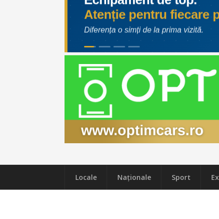
Locale
Naţionale
Sport
Ex