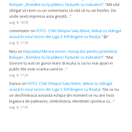
Bolojan: „Românii nu își plătesc facturile cu indicatori”
: “
Mă văd
obligat să revin cu un comentariu că văd că nu ați înțeles. De
unde aveți impresia asta greșită…
”
aug. 8, 18:09
comentator
on
FOTO. CSM Olimpia Satu Mare, debut cu stângul
acasă în noul sezon din Liga 2: înfrângere cu Reșița
: “
👍
”
aug. 8, 17:50
Nicu
on
Deputatul Mircea Govor, mesaj dur pentru premierul
Bolojan: „Românii nu își plătesc facturile cu indicatori”
: “
Mai
Govore tu esti un gunoi mars dracului si sa nu mai apari in
public !Ne este scarba cand te…
”
aug. 8, 17:24
Darius
on
FOTO. CSM Olimpia Satu Mare, debut cu stângul
acasă în noul sezon din Liga 2: înfrângere cu Reșița
: “
De ce nu
se desfiinteaza aceasta echipa din moment ce nu are nicio
legatura de palmares, simbolistica, identitate sportiva cu…
”
aug. 8, 17:03