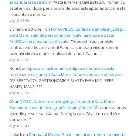
ai bani, te lasă să mori”
: “
Asta ii Perversitatea statului roman cu
cetățenii sai,dupa pensionare de abia asteapta,fac tot ce le sta
in putinta sa mori,ca…
”
aug. 8, 22:54
E vineri, e actiune...
on
FOTO/VIDEO. Controale ample în județul
Satu Mare: sute de persoane verificate, amenzi de peste
13.000 de lei și bunuri confiscate
: “
Yeeeee! Traditionalele
controale de fiecare vineri! Pariu ca sambata viitoare avem
aceeasi stire cu marile realizari de vineri. Cat au…
”
aug. 8, 20:37
Norick
on
Spectacol astronomic: eclipsa de Soare, vizibilă
foarte bine din județul Satu Mare. Când va putea fi observată
:
“
CE SPECTACOL GASTRONOMIC E SI ASTA FARA MICI, BERE,
HAMSII, MANELE?
”
aug. 8, 20:22
😱
on
VIDEO. Arde din nou vegetația în județul Satu Mare.
Pompierii, chemați de urgență să stingă focul
: “
Ăla care a aprins
gozurile pe seceta asta nu-i întreg la cap. Că aici nu cred că e
vorba de…
”
aug. 8, 19:43
c-block
on
Deputatul Mircea Govor, mesaj dur pentru premierul