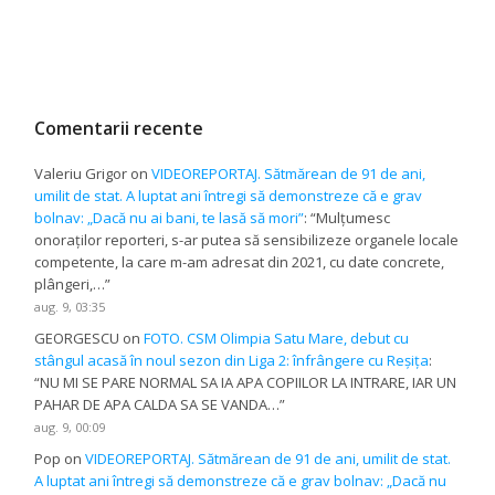
Comentarii recente
Valeriu Grigor
on
VIDEOREPORTAJ. Sătmărean de 91 de ani,
umilit de stat. A luptat ani întregi să demonstreze că e grav
bolnav: „Dacă nu ai bani, te lasă să mori”
: “
Mulțumesc
onoraților reporteri, s-ar putea să sensibilizeze organele locale
competente, la care m-am adresat din 2021, cu date concrete,
plângeri,…
”
aug. 9, 03:35
GEORGESCU
on
FOTO. CSM Olimpia Satu Mare, debut cu
stângul acasă în noul sezon din Liga 2: înfrângere cu Reșița
:
“
NU MI SE PARE NORMAL SA IA APA COPIILOR LA INTRARE, IAR UN
PAHAR DE APA CALDA SA SE VANDA…
”
aug. 9, 00:09
Pop
on
VIDEOREPORTAJ. Sătmărean de 91 de ani, umilit de stat.
A luptat ani întregi să demonstreze că e grav bolnav: „Dacă nu