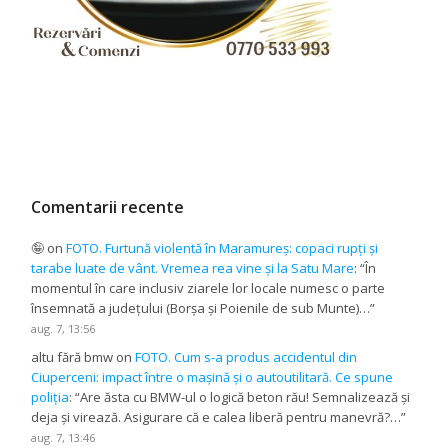
Comentarii recente
🤪
on
FOTO. Furtună violentă în Maramureș: copaci rupți și
tarabe luate de vânt. Vremea rea vine și la Satu Mare
: “
În
momentul în care inclusiv ziarele lor locale numesc o parte
însemnată a județului (Borșa și Poienile de sub Munte)…
”
aug. 7, 13:56
altu fără bmw
on
FOTO. Cum s-a produs accidentul din
Ciuperceni: impact între o mașină și o autoutilitară. Ce spune
poliția
: “
Are ăsta cu BMW-ul o logică beton rău! Semnalizează și
deja și virează. Asigurare că e calea liberă pentru manevră?…
”
aug. 7, 13:46