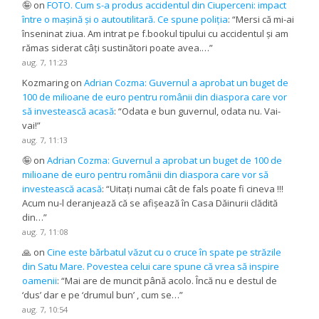
🤪
on
FOTO. Cum s-a produs accidentul din Ciuperceni: impact
între o mașină și o autoutilitară. Ce spune poliția
: “
Mersi că mi-ai
înseninat ziua. Am intrat pe f.bookul tipului cu accidentul și am
rămas siderat câți sustinători poate avea.…
”
aug. 7, 11:23
Kozmaring
on
Adrian Cozma: Guvernul a aprobat un buget de
100 de milioane de euro pentru românii din diaspora care vor
să investească acasă
: “
Odata e bun guvernul, odata nu. Vai-
vai!
”
aug. 7, 11:13
🤪
on
Adrian Cozma: Guvernul a aprobat un buget de 100 de
milioane de euro pentru românii din diaspora care vor să
investească acasă
: “
Uitați numai cât de fals poate fi cineva !!!
Acum nu-l deranjează că se afișează în Casa Dăinurii clădită
din…
”
aug. 7, 11:08
🙏
on
Cine este bărbatul văzut cu o cruce în spate pe străzile
din Satu Mare. Povestea celui care spune că vrea să inspire
oamenii
: “
Mai are de muncit până acolo. Încă nu e destul de
‘dus’ dar e pe ‘drumul bun’ , cum se…
”
aug. 7, 10:54