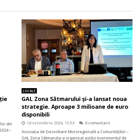
LOCALE
ţie
GAL Zona Sătmarului şi-a lansat noua
strategie. Aproape 3 milioane de euro
disponibili
18 octombrie 2024, 15:53
0 comentarii
lor din
2024 –
Asociația de Dezvoltare Microregională a Comunităților –
GAL Zona Sătmarului a organizat astăzi evenimentul de