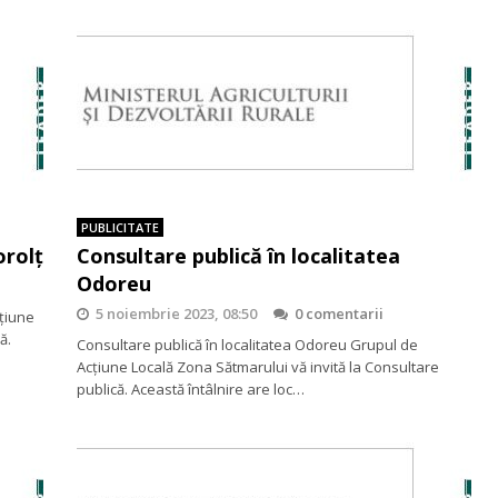
PUBLICITATE
orolț
Consultare publică în localitatea
Odoreu
5 noiembrie 2023, 08:50
0 comentarii
cţiune
ă.
Consultare publică în localitatea Odoreu Grupul de
Acţiune Locală Zona Sătmarului vă invită la Consultare
publică. Această întâlnire are loc…