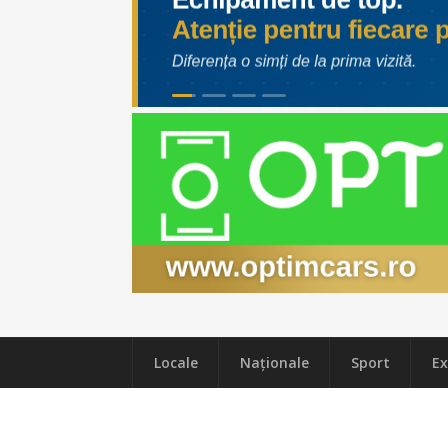
Locale
Naţionale
Sport
Ex