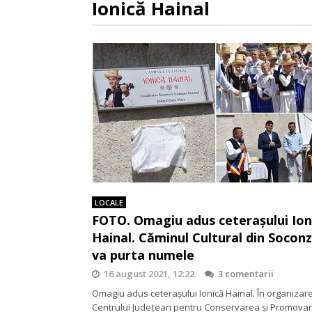
Ionică Hainal
LOCALE
FOTO. Omagiu adus ceterașului Ion
Hainal. Căminul Cultural din Soconze
va purta numele
16 august 2021, 12:22
3 comentarii
Omagiu adus ceterașului Ionică Hainal. În organizar
Centrului Județean pentru Conservarea și Promova