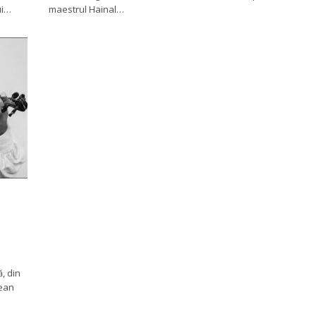
ui…
maestrul Hainal…
ă, din
rean