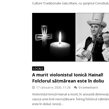
Culturii Tradiționale Satu Mare, cu sprijinul Consiliul
LOCALE
A murit violonistul Ionică Hainal!
Folclorul sătmărean este în doliu
17 ianuarie 2020, 11:26
0 comentarii
Violonistul Ionică Hainal a murit, în această dimineaț
cauza unei boli necruțătoare. Întreg folclorul sătmă
este în doliul. Ionică…