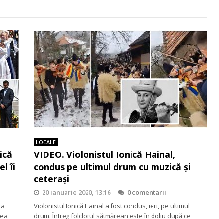
LOCALE
ică
VIDEO. Violonistul Ionică Hainal,
l îi
condus pe ultimul drum cu muzică și
ceterași
20 ianuarie 2020, 13:16
0 comentarii
ea
Violonistul Ionică Hainal a fost condus, ieri, pe ultimul
rea
drum. Întreg folclorul sătmărean este în doliu după ce