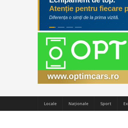
Locale
Naţionale
Sport
Ex