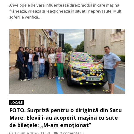
Anvelopele de vară influențează direct modul în care mașina
frânează, virează și reacționează în situații neprevăzute. Mulți
șoferi le verifică…
LOCALE
FOTO. Surpriză pentru o dirigintă din Satu
Mare. Elevii i-au acoperit mașina cu sute
de bilețele: „M-am emoționat”
17 iunie 2026, 11:50
2 comentarii