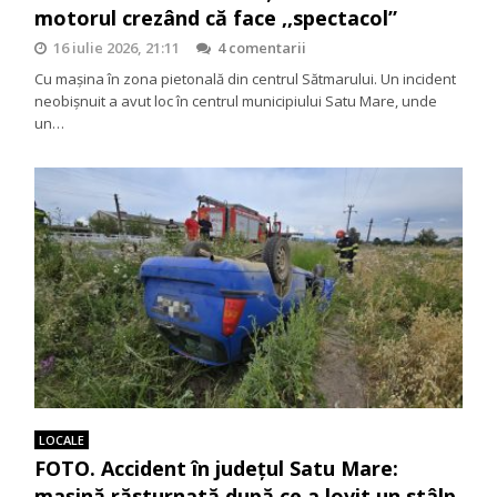
motorul crezând că face ,,spectacol”
16 iulie 2026, 21:11
4 comentarii
Cu mașina în zona pietonală din centrul Sătmarului. Un incident
neobișnuit a avut loc în centrul municipiului Satu Mare, unde
un…
LOCALE
FOTO. Accident în județul Satu Mare:
mașină răsturnată după ce a lovit un stâlp.