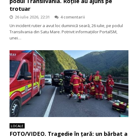
podul Transilvania. Roțile au ajuns pe
trotuar
26 iulie 2026, 22:31
4 comentarii
Un incident rutier a avut loc duminică seară, 26 iulie, pe podul
Transilvania din Satu Mare. Potrivit informațiilor PortalSM,
unei…
LOCALE
FOTO/VIDEO. Tragedie în țară: un bărbat a