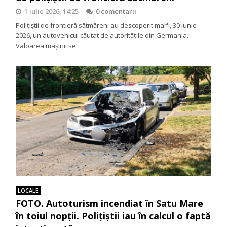
1 iulie 2026, 14:25
0 comentarii
Polițiștii de frontieră sătmăreni au descoperit mar'i, 30 iunie
2026, un autovehicul căutat de autoritățile din Germania.
Valoarea mașinii se…
LOCALE
FOTO. Autoturism incendiat în Satu Mare
în toiul nopții. Polițiștii iau în calcul o faptă