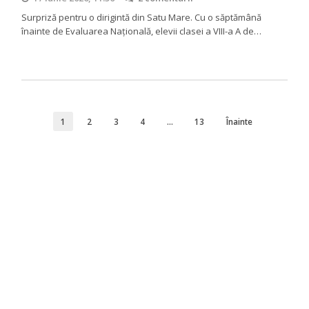
Surpriză pentru o dirigintă din Satu Mare. Cu o săptămână
înainte de Evaluarea Națională, elevii clasei a VIII-a A de…
1
2
3
4
…
13
Înainte