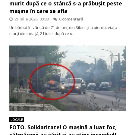
murit după ce o stâncă s-a prăbușit peste
mașina în care se afla
21 iulie 2026, 09:33
0 comentarii
Un bărbat în vârstă de 71 de ani, din Sibiu, și-a pierdut viața
marți dimineață, 21 iulie, după ce o…
LOCALE
FOTO. Solidaritate! O mașină a luat foc,
sătmărenii au sărit și au stins incendiul!