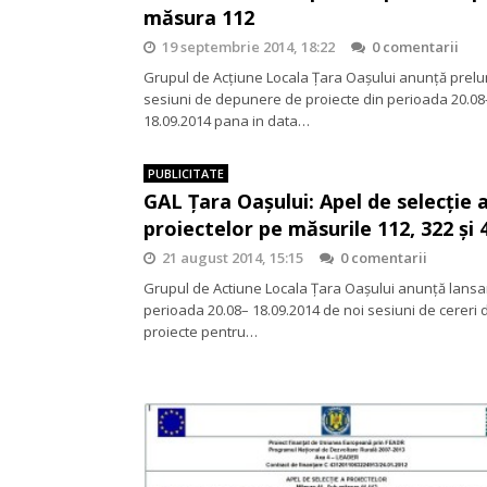
măsura 112
19 septembrie 2014, 18:22
0 comentarii
Grupul de Acțiune Locala Ţara Oaşului anunţă prelu
sesiuni de depunere de proiecte din perioada 20.08
18.09.2014 pana in data…
PUBLICITATE
GAL Țara Oașului: Apel de selecție 
proiectelor pe măsurile 112, 322 și 
21 august 2014, 15:15
0 comentarii
Grupul de Actiune Locala Ţara Oaşului anunţă lansa
perioada 20.08– 18.09.2014 de noi sesiuni de cereri 
proiecte pentru…