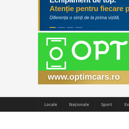
Locale
Naţionale
Sport
Ex