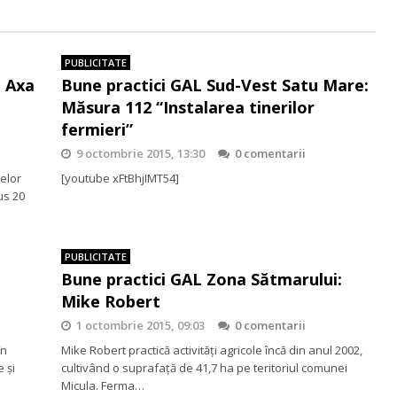
PUBLICITATE
: Axa
Bune practici GAL Sud-Vest Satu Mare:
Măsura 112 “Instalarea tinerilor
fermieri”
9 octombrie 2015, 13:30
0 comentarii
relor
[youtube xFtBhjIMT54]
us 20
PUBLICITATE
:
Bune practici GAL Zona Sătmarului:
Mike Robert
1 octombrie 2015, 09:03
0 comentarii
în
Mike Robert practică activităţi agricole încă din anul 2002,
 şi
cultivând o suprafaţă de 41,7 ha pe teritoriul comunei
Micula. Ferma…