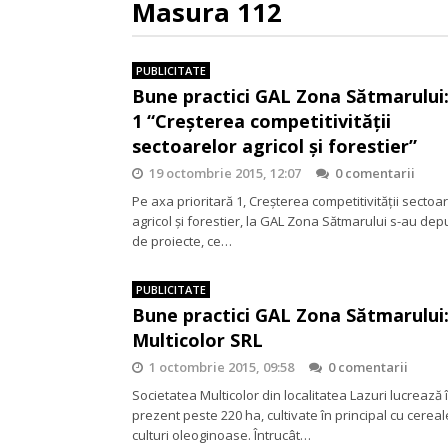
Masura 112
PUBLICITATE
Bune practici GAL Zona Sătmarului
1 “Creşterea competitivităţii
sectoarelor agricol şi forestier”
19 octombrie 2015, 12:07
0 comentarii
Pe axa prioritară 1, Creşterea competitivităţii sectoa
agricol şi forestier, la GAL Zona Sătmarului s-au dep
de proiecte, ce…
PUBLICITATE
Bune practici GAL Zona Sătmarului
Multicolor SRL
1 octombrie 2015, 09:58
0 comentarii
Societatea Multicolor din localitatea Lazuri lucrează 
prezent peste 220 ha, cultivate în principal cu cereale
culturi oleoginoase. Întrucât…