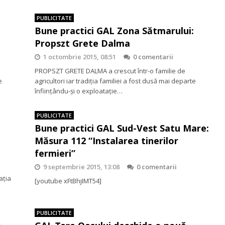
PUBLICITATE
:
Bune practici GAL Zona Sătmarului:
Propszt Grete Dalma
1 octombrie 2015, 08:51
0 comentarii
PROPSZT GRETE DALMA a crescut într-o familie de
e
agricultori iar tradiţia familiei a fost dusă mai departe
înfiinţându-şi o exploataţie…
PUBLICITATE
:
Bune practici GAL Sud-Vest Satu Mare:
Măsura 112 “Instalarea tinerilor
fermieri”
9 septembrie 2015, 13:08
0 comentarii
–
aţia
[youtube xFtBhjIMT54]
PUBLICITATE