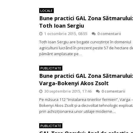
LOCALE
Bune practici GAL Zona Sătmarului
Toth Ioan Sergiu
1 octombrie 2015, 08:55
0 comentarii
Toth Ioan Sergiu are bogate cunoştinţe în domeniul
agriculturii lucrând în prezent peste 57 de hectare d
pământ amplasate pe…
PUBLICITATE
Bune practici GAL Zona Sătmarului
Varga-Bokenyi Akos Zsolt
30 septembrie 2015, 17:46
0 comentarii
Pe măsura 112 “Instalarea tinerilor fermieri”, Varga 
Bokenyi Akos Zsolt şi-a dezvoltat tehnologic exploat
prin achiziţionarea unor utilaje moderne…
PUBLICITATE