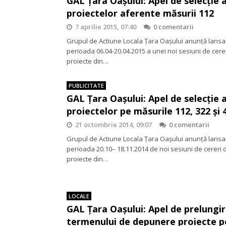
GAL Țara Oașului: Apel de selecție 
proiectelor aferente măsurii 112
7 aprilie 2015, 07:40
0 comentarii
Grupul de Actiune Locala Ţara Oaşului anunţă lansa
perioada 06.04-20.04.2015 a unei noi sesiuni de cere
proiecte din…
PUBLICITATE
GAL Țara Oașului: Apel de selecție 
proiectelor pe măsurile 112, 322 și 
21 octombrie 2014, 09:07
0 comentarii
Grupul de Actiune Locala Ţara Oaşului anunţă lansa
perioada 20.10– 18.11.2014 de noi sesiuni de cereri 
proiecte din…
LOCALE
GAL Țara Oașului: Apel de prelungir
termenului de depunere proiecte p