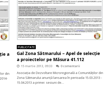
PUBLICITATE
Gal Zona Sătmarului – Apel de selecție
ţie a
a proiectelor pe Măsura 41.112
15 martie 2013, 09:33
0 comentarii
Asociația de Dezvoltare Microregională a Comunităţilor din
lor din
Zona Sătmarului anunță lansarea în perioada 15.03.2013 -
2014-
15.04.2013 a primei sesiuni de…