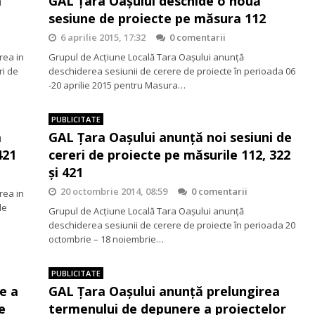
a
GAL Țara Oașului deschide o nouă
sesiune de proiecte pe măsura 112
6 aprilie 2015, 17:32
0 comentarii
rea in
Grupul de Acțiune Locală Tara Oaşului anunţă
ri de
deschiderea sesiunii de cerere de proiecte în perioada 06
-20 aprilie 2015 pentru Masura…
PUBLICITATE
a
GAL Țara Oașului anunță noi sesiuni de
421
cereri de proiecte pe măsurile 112, 322
și 421
20 octombrie 2014, 08:59
0 comentarii
rea in
de
Grupul de Acțiune Locală Tara Oaşului anunţă
deschiderea sesiunii de cerere de proiecte în perioada 20
octombrie – 18 noiembrie…
PUBLICITATE
e a
GAL Țara Oașului anunță prelungirea
e
termenului de depunere a proiectelor