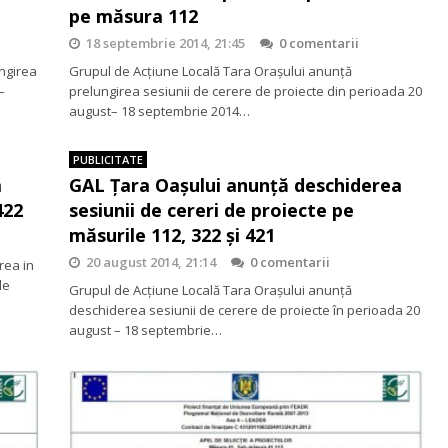
pe măsura 112
18 septembrie 2014, 21:45
0 comentarii
ngirea
Grupul de Acțiune Locală Tara Oraşului anunţă
–
prelungirea sesiunii de cerere de proiecte din perioada 20
august– 18 septembrie 2014…
PUBLICITATE
a
GAL Țara Oașului anunță deschiderea
422
sesiunii de cereri de proiecte pe
măsurile 112, 322 și 421
20 august 2014, 21:14
0 comentarii
rea in
de
Grupul de Acțiune Locală Tara Oraşului anunţă
deschiderea sesiunii de cerere de proiecte în perioada 20
august – 18 septembrie…