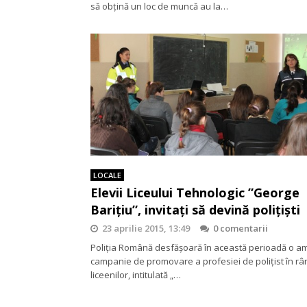
să obțină un loc de muncă au la…
LOCALE
Elevii Liceului Tehnologic ”George
Bariţiu”, invitaţi să devină poliţişti
23 aprilie 2015, 13:49
0 comentarii
Poliţia Română desfăşoară în această perioadă o a
campanie de promovare a profesiei de poliţist în râ
liceenilor, intitulată „…