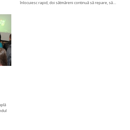
înlocuiesc rapid, doi sătmăreni continuă să repare, să…
mplă
ndul