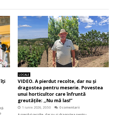
LOCALE
îți
VIDEO. A pierdut recolte, dar nu și
dragostea pentru meserie. Povestea
unui horticultor care înfruntă
greutățile: ,,Nu mă las!”
1 iunie 2026, 20:50
0 comentarii
etă
e
A pierdut recolte, dar nu și dragostea pentru