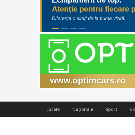
Locale
Naţionale
Sport
Ex