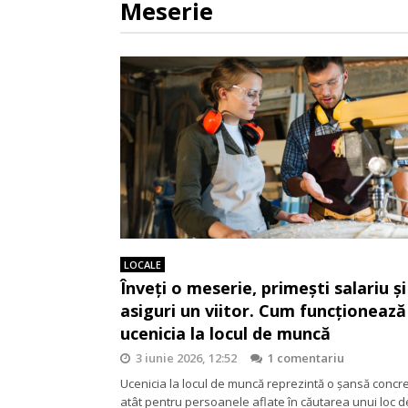
Meserie
LOCALE
Înveți o meserie, primești salariu și 
asiguri un viitor. Cum funcționează
ucenicia la locul de muncă
3 iunie 2026, 12:52
1 comentariu
Ucenicia la locul de muncă reprezintă o șansă concr
atât pentru persoanele aflate în căutarea unui loc d