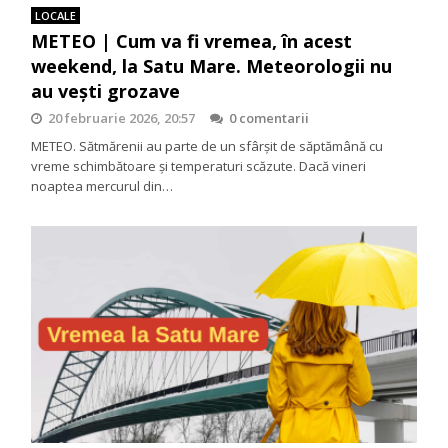
LOCALE
METEO | Cum va fi vremea, în acest
weekend, la Satu Mare. Meteorologii nu
au vești grozave
20 februarie 2026, 20:57
0 comentarii
METEO. Sătmărenii au parte de un sfârșit de săptămână cu
vreme schimbătoare și temperaturi scăzute. Dacă vineri
noaptea mercurul din…