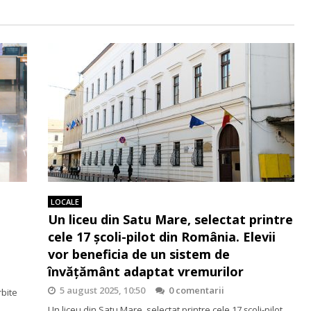
LOCALE
Un liceu din Satu Mare, selectat printre
cele 17 școli-pilot din România. Elevii
vor beneficia de un sistem de
învățământ adaptat vremurilor
5 august 2025, 10:50
0 comentarii
rbite
Un liceu din Satu Mare, selectat printre cele 17 școli-pilot