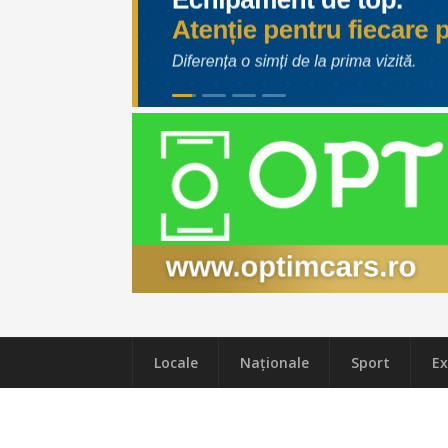
Locale
Naţionale
Sport
Ex