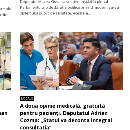
Deputatul Mircea Govor a susținut astăzi în plenul
Parlamentului o declarație politică privind modernizarea
ire ale
sistemului public de sănătate. Acesta a…
 ritm
LOCALE
A doua opinie medicală, gratuită
ean
pentru pacienți. Deputatul Adrian
Cozma: „Statul va deconta integral
consultația”