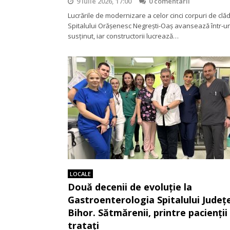
9 iulie 2026, 17:00
0 comentarii
Lucrările de modernizare a celor cinci corpuri de clăd
Spitalului Orășenesc Negrești-Oaș avansează într-un
susținut, iar constructorii lucrează…
LOCALE
Două decenii de evoluție la
Gastroenterologia Spitalului Județ
Bihor. Sătmărenii, printre pacienții
tratați