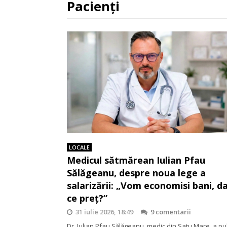
Pacienţi
LOCALE
Medicul sătmărean Iulian Pfau
Sălăgeanu, despre noua lege a
salarizării: „Vom economisi bani, da
ce preț?”
31 iulie 2026, 18:49
9 comentarii
Dr. Iulian Pfau Sălăgeanu, medic din Satu Mare, a pu