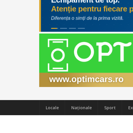
Locale
Naţionale
Sport
Ex