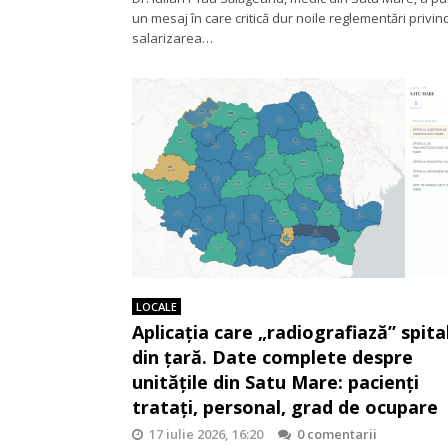
un mesaj în care critică dur noile reglementări privin
salarizarea…
LOCALE
Aplicația care „radiografiază” spita
din țară. Date complete despre
unitățile din Satu Mare: pacienți
tratați, personal, grad de ocupare
17 iulie 2026, 16:20
0 comentarii