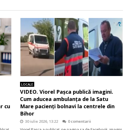
LOCALE
VIDEO. Viorel Pașca publică imagini.
Cum aducea ambulanța de la Satu
r cu
Mare pacienți bolnavi la centrele din
Bihor
30 iulie 2026, 13:22
0 comentarii
blicat
Viorel Pașca a publicat, pe pagina sa de Facebook, imagini