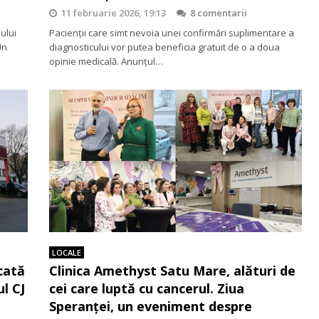
11 februarie 2026, 19:13
8 comentarii
ului
Pacienții care simt nevoia unei confirmări suplimentare a
Un
diagnosticului vor putea beneficia gratuit de o a doua
opinie medicală. Anunțul…
LOCALE
cată
Clinica Amethyst Satu Mare, alături de
l CJ
cei care luptă cu cancerul. Ziua
Speranței, un eveniment despre