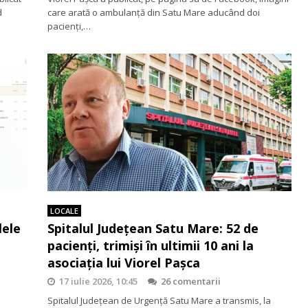
d
care arată o ambulanță din Satu Mare aducând doi
pacienți,…
LOCALE
lele
Spitalul Județean Satu Mare: 52 de
pacienți, trimiși în ultimii 10 ani la
asociația lui Viorel Pașca
17 iulie 2026, 10:45
26 comentarii
Spitalul Județean de Urgență Satu Mare a transmis, la