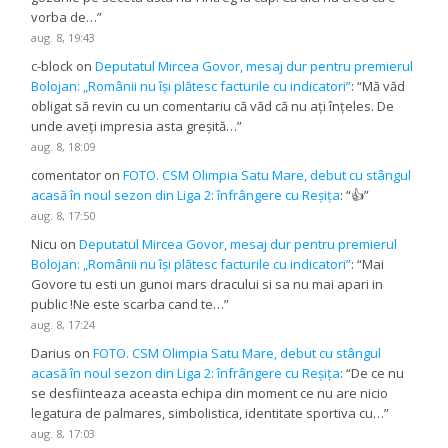
vorba de…
”
aug. 8, 19:43
c-block
on
Deputatul Mircea Govor, mesaj dur pentru premierul
Bolojan: „Românii nu își plătesc facturile cu indicatori”
: “
Mă văd
obligat să revin cu un comentariu că văd că nu ați înțeles. De
unde aveți impresia asta greșită…
”
aug. 8, 18:09
comentator
on
FOTO. CSM Olimpia Satu Mare, debut cu stângul
acasă în noul sezon din Liga 2: înfrângere cu Reșița
: “
👍
”
aug. 8, 17:50
Nicu
on
Deputatul Mircea Govor, mesaj dur pentru premierul
Bolojan: „Românii nu își plătesc facturile cu indicatori”
: “
Mai
Govore tu esti un gunoi mars dracului si sa nu mai apari in
public !Ne este scarba cand te…
”
aug. 8, 17:24
Darius
on
FOTO. CSM Olimpia Satu Mare, debut cu stângul
acasă în noul sezon din Liga 2: înfrângere cu Reșița
: “
De ce nu
se desfiinteaza aceasta echipa din moment ce nu are nicio
legatura de palmares, simbolistica, identitate sportiva cu…
”
aug. 8, 17:03