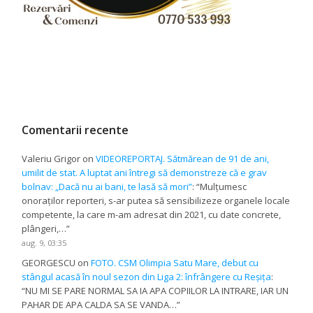
Comentarii recente
Valeriu Grigor
on
VIDEOREPORTAJ. Sătmărean de 91 de ani,
umilit de stat. A luptat ani întregi să demonstreze că e grav
bolnav: „Dacă nu ai bani, te lasă să mori”
: “
Mulțumesc
onoraților reporteri, s-ar putea să sensibilizeze organele locale
competente, la care m-am adresat din 2021, cu date concrete,
plângeri,…
”
aug. 9, 03:35
GEORGESCU
on
FOTO. CSM Olimpia Satu Mare, debut cu
stângul acasă în noul sezon din Liga 2: înfrângere cu Reșița
:
“
NU MI SE PARE NORMAL SA IA APA COPIILOR LA INTRARE, IAR UN
PAHAR DE APA CALDA SA SE VANDA…
”