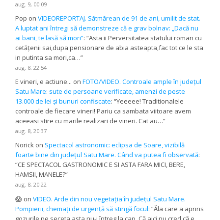
aug. 9, 00:09
Pop
on
VIDEOREPORTAJ. Sătmărean de 91 de ani, umilit de stat.
A luptat ani întregi să demonstreze că e grav bolnav: „Dacă nu
ai bani, te lasă să mori”
: “
Asta ii Perversitatea statului roman cu
cetățenii sai,dupa pensionare de abia asteapta,fac tot ce le sta
in putinta sa mori,ca…
”
aug. 8, 22:54
E vineri, e actiune...
on
FOTO/VIDEO. Controale ample în județul
Satu Mare: sute de persoane verificate, amenzi de peste
13.000 de lei și bunuri confiscate
: “
Yeeeee! Traditionalele
controale de fiecare vineri! Pariu ca sambata viitoare avem
aceeasi stire cu marile realizari de vineri. Cat au…
”
aug. 8, 20:37
Norick
on
Spectacol astronomic: eclipsa de Soare, vizibilă
foarte bine din județul Satu Mare. Când va putea fi observată
:
“
CE SPECTACOL GASTRONOMIC E SI ASTA FARA MICI, BERE,
HAMSII, MANELE?
”
aug. 8, 20:22
😱
on
VIDEO. Arde din nou vegetația în județul Satu Mare.
Pompierii, chemați de urgență să stingă focul
: “
Ăla care a aprins
gozurile pe seceta asta nu-i întreg la cap. Că aici nu cred că e