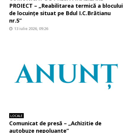
PROIECT – „Reabilitarea termică a blocului
de locuinţe situat pe Bdul I.C.Brătianu
nr.5”
13 iulie 2026, 09:26
LOCALE
Comunicat de presă – „Achizitie de
autobuze nepoluante”