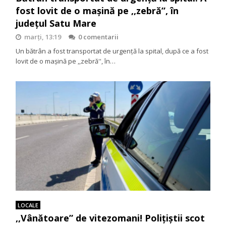
fost lovit de o mașină pe ,,zebră”, în
județul Satu Mare
marți, 13:19
0 comentarii
Un bătrân a fost transportat de urgență la spital, după ce a fost
lovit de o mașină pe ,,zebră'', în…
LOCALE
,,Vânătoare” de vitezomani! Polițiștii scot