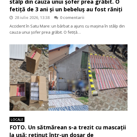
stâlp din cauza unui șofer prea grăbit. O
fetiță de 3 ani și un bebeluș au fost răniți
28 iulie 2026, 13:38
0 comentarii
Accident în Satu Mare: un bărbat a ajuns cu mașina în stâlp din
cauza unui șofer prea grăbit. O fetiță…
LOCALE
FOTO. Un sătmărean s-a trezit cu mascații
la ușă: reținut într-un dosar de