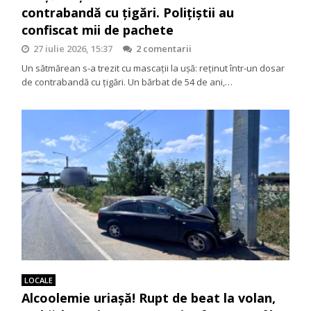
contrabandă cu țigări. Polițiștii au
confiscat mii de pachete
27 iulie 2026, 15:37
2 comentarii
Un sătmărean s-a trezit cu mascații la ușă: reținut într-un dosar
de contrabandă cu țigări. Un bărbat de 54 de ani,…
LOCALE
Alcoolemie uriașă! Rupt de beat la volan,