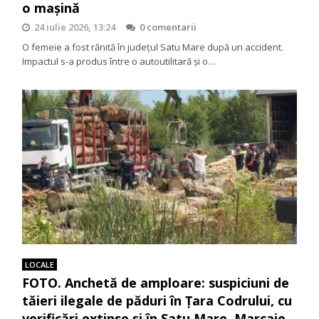
o mașină
24 iulie 2026, 13:24
0 comentarii
O femeie a fost rănită în județul Satu Mare după un accident.
Impactul s-a produs între o autoutilitară și o…
LOCALE
FOTO. Anchetă de amploare: suspiciuni de
tăieri ilegale de păduri în Țara Codrului, cu
verificări extinse și în Satu Mare. Marcaje