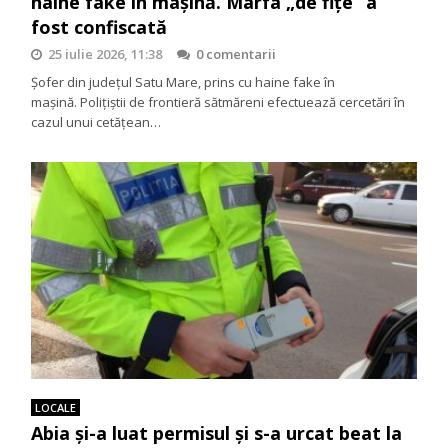
haine fake în mașină. Marfa „de fițe” a
fost confiscată
25 iulie 2026, 11:38
0 comentarii
Șofer din județul Satu Mare, prins cu haine fake în
mașină. Polițiștii de frontieră sătmăreni efectuează cercetări în
cazul unui cetățean…
LOCALE
Abia și-a luat permisul și s-a urcat beat la