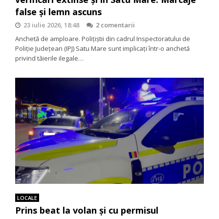
false și lemn ascuns
23 iulie 2026, 18:48
2 comentarii
Anchetă de amploare. Polițiștii din cadrul Inspectoratului de
Poliție Județean (IPJ) Satu Mare sunt implicați într-o anchetă
privind tăierile ilegale…
LOCALE
Prins beat la volan și cu permisul