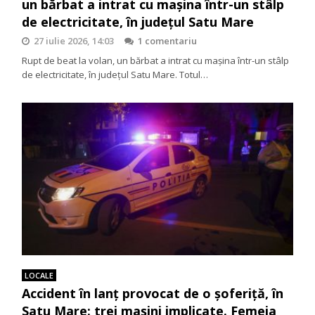
un bărbat a intrat cu mașina într-un stâlp
de electricitate, în județul Satu Mare
27 iulie 2026, 14:03
1 comentariu
Rupt de beat la volan, un bărbat a intrat cu mașina într-un stâlp
de electricitate, în județul Satu Mare. Totul…
LOCALE
Accident în lanț provocat de o șoferiță, în
Satu Mare: trei mașini implicate. Femeia