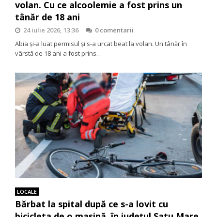
volan. Cu ce alcoolemie a fost prins un
tânăr de 18 ani
24 iulie 2026, 13:36
0 comentarii
Abia și-a luat permisul și s-a urcat beat la volan. Un tânăr în
vârstă de 18 ani a fost prins…
LOCALE
Bărbat la spital după ce s-a lovit cu
bicicleta de o mașină, în județul Satu Mare.