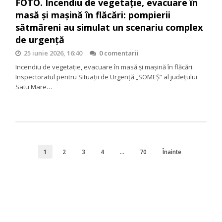
FOTO. Incendiu de vegetație, evacuare în
masă și mașină în flăcări: pompierii
sătmăreni au simulat un scenariu complex
de urgență
25 iunie 2026, 16:40
0 comentarii
Incendiu de vegetație, evacuare în masă și mașină în flăcări.
Inspectoratul pentru Situații de Urgență „SOMEȘ” al județului
Satu Mare…
1
2
3
4
…
70
Înainte