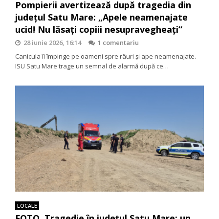
Pompierii avertizează după tragedia din
județul Satu Mare: „Apele neamenajate
ucid! Nu lăsați copiii nesupravegheați”
28 iunie 2026, 16:14
1 comentariu
Canicula îi împinge pe oameni spre râuri și ape neamenajate.
ISU Satu Mare trage un semnal de alarmă după ce…
LOCALE
FOTO. Tragedie în județul Satu Mare: un