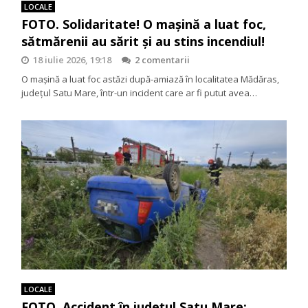
LOCALE
FOTO. Solidaritate! O mașină a luat foc,
sătmărenii au sărit și au stins incendiul!
18 iulie 2026, 19:18
2 comentarii
O mașină a luat foc astăzi după-amiază în localitatea Mădăras,
județul Satu Mare, într-un incident care ar fi putut avea…
LOCALE
FOTO. Accident în județul Satu Mare: