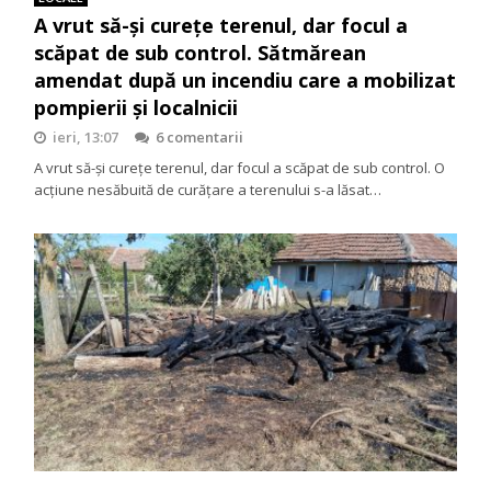
A vrut să-și curețe terenul, dar focul a
scăpat de sub control. Sătmărean
amendat după un incendiu care a mobilizat
pompierii și localnicii
ieri, 13:07
6 comentarii
A vrut să-și curețe terenul, dar focul a scăpat de sub control. O
acțiune nesăbuită de curățare a terenului s-a lăsat…