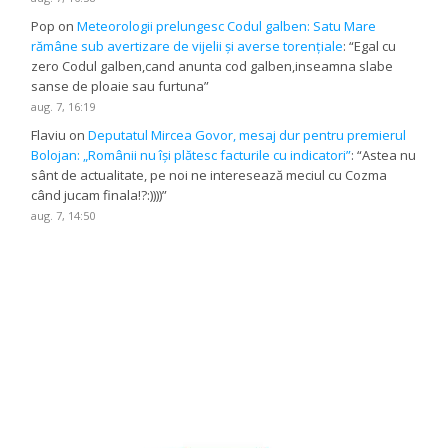
Pop
on
Meteorologii prelungesc Codul galben: Satu Mare
rămâne sub avertizare de vijelii și averse torențiale
: “
Egal cu
zero Codul galben,cand anunta cod galben,inseamna slabe
sanse de ploaie sau furtuna
”
aug. 7, 16:19
Flaviu
on
Deputatul Mircea Govor, mesaj dur pentru premierul
Bolojan: „Românii nu își plătesc facturile cu indicatori”
: “
Astea nu
sânt de actualitate, pe noi ne interesează meciul cu Cozma
când jucam finala!?:))))
”
aug. 7, 14:50