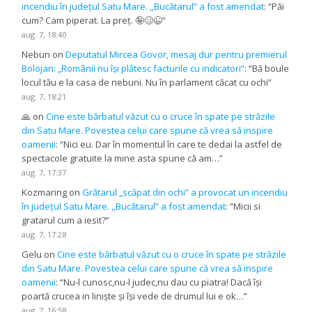
incendiu în județul Satu Mare. ,,Bucătarul” a fost amendat
: “
Păi
cum? Cam piperat. La preț. 🤪🥴😉
”
aug. 7, 18:40
Nebun
on
Deputatul Mircea Govor, mesaj dur pentru premierul
Bolojan: „Românii nu își plătesc facturile cu indicatori”
: “
Bă boule
locul tău e la casa de nebuni. Nu în parlament căcat cu ochi
”
aug. 7, 18:21
🙏
on
Cine este bărbatul văzut cu o cruce în spate pe străzile
din Satu Mare. Povestea celui care spune că vrea să inspire
oamenii
: “
Nici eu. Dar în momentul în care te dedai la astfel de
spectacole gratuite la mine asta spune că am…
”
aug. 7, 17:37
Kozmaring
on
Grătarul „scăpat din ochi” a provocat un incendiu
în județul Satu Mare. ,,Bucătarul” a fost amendat
: “
Micii si
gratarul cum a iesit?
”
aug. 7, 17:28
Gelu
on
Cine este bărbatul văzut cu o cruce în spate pe străzile
din Satu Mare. Povestea celui care spune că vrea să inspire
oamenii
: “
Nu-l cunosc,nu-l judec,nu dau cu piatra! Dacă își
poartă crucea in liniște și își vede de drumul lui e ok…
”
aug. 7, 16:58