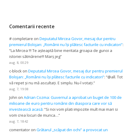
Comentarii recente
# completare
on
Deputatul Mircea Govor, mesaj dur pentru
premierul Bolojan: „Românii nu își plătesc facturile cu indicatori”
:
“
La Mircea !!! Te așteaptă bine meritata groapa de gunoi a
istoriei sătmărene!!! Marș jeg
”
aug. 8, 00:29
c-block
on
Deputatul Mircea Govor, mesaj dur pentru premierul
Bolojan: „Românii nu își plătesc facturile cu indicatori”
: “
@all. Tot
vă repet și nu mă ascultați. E simplu. Nu-l votați.
”
aug. 7, 19:08
John
on
Adrian Cozma: Guvernul a aprobat un buget de 100 de
milioane de euro pentru românii din diaspora care vor să
investească acasă
: “
Si noi vom plati impozite mult mai mari si
vom crea locuri de munca…
”
aug. 7, 18:42
comentator
on
Grătarul „scăpat din ochi” a provocat un