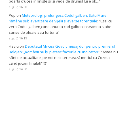
poartă crucea in liniște și își vede de drumul lui e ok…
”
aug. 7, 16:58
Pop
on
Meteorologii prelungesc Codul galben: Satu Mare
rămâne sub avertizare de vijelii și averse torențiale
: “
Egal cu
zero Codul galben,cand anunta cod galben,inseamna slabe
sanse de ploaie sau furtuna
”
aug. 7, 16:19
Flaviu
on
Deputatul Mircea Govor, mesaj dur pentru premierul
Bolojan: „Românii nu își plătesc facturile cu indicatori”
: “
Astea nu
sânt de actualitate, pe noi ne interesează meciul cu Cozma
când jucam finala!?:))))
”
aug. 7, 14:50