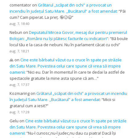
comentator
on
Grătarul „scăpat din ochi” a provocat un
incendiu în județul Satu Mare. ,,Bucătarul” a fost amendat
: “
Păi
cum? Cam piperat. La preț. 🤪🥴😉
”
aug. 7, 18:40
Nebun
on
Deputatul Mircea Govor, mesaj dur pentru premierul
Bolojan: „Românii nu își plătesc facturile cu indicatori”
: “
Bă boule
locul tău e la casa de nebuni. Nu în parlament căcat cu ochi
”
aug. 7, 18:21
🙏
on
Cine este bărbatul văzut cu o cruce în spate pe străzile
din Satu Mare. Povestea celui care spune că vrea să inspire
oamenii
: “
Nici eu. Dar în momentul în care te dedai la astfel de
spectacole gratuite la mine asta spune că am…
”
aug. 7, 17:37
Kozmaring
on
Grătarul „scăpat din ochi” a provocat un incendiu
în județul Satu Mare. ,,Bucătarul” a fost amendat
: “
Micii si
gratarul cum a iesit?
”
aug. 7, 17:28
Gelu
on
Cine este bărbatul văzut cu o cruce în spate pe străzile
din Satu Mare. Povestea celui care spune că vrea să inspire
oamenii
: “
Nu-l cunosc,nu-l judec,nu dau cu piatra! Dacă își