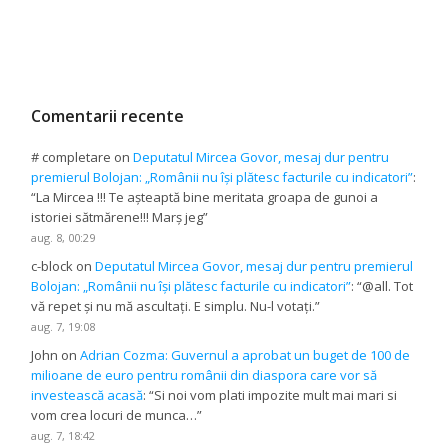
Comentarii recente
# completare
on
Deputatul Mircea Govor, mesaj dur pentru
premierul Bolojan: „Românii nu își plătesc facturile cu indicatori”
:
“
La Mircea !!! Te așteaptă bine meritata groapa de gunoi a
istoriei sătmărene!!! Marș jeg
”
aug. 8, 00:29
c-block
on
Deputatul Mircea Govor, mesaj dur pentru premierul
Bolojan: „Românii nu își plătesc facturile cu indicatori”
: “
@all. Tot
vă repet și nu mă ascultați. E simplu. Nu-l votați.
”
aug. 7, 19:08
John
on
Adrian Cozma: Guvernul a aprobat un buget de 100 de
milioane de euro pentru românii din diaspora care vor să
investească acasă
: “
Si noi vom plati impozite mult mai mari si
vom crea locuri de munca…
”
aug. 7, 18:42