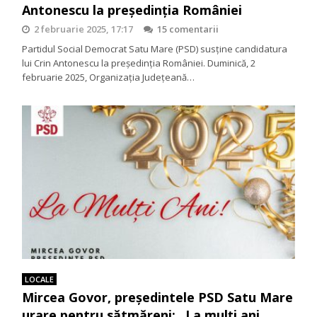
Antonescu la președinția României
2 februarie 2025, 17:17
15 comentarii
Partidul Social Democrat Satu Mare (PSD) susține candidatura
lui Crin Antonescu la președinția României. Duminică, 2
februarie 2025, Organizația Județeană…
LOCALE
Mircea Govor, președintele PSD Satu Mare
urare pentru sătmăreni: „La mulți ani,