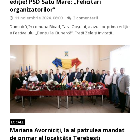
ediție! PSD Satu Mare: „Felicitări
organizatorilor”
11 noiembrie 2024, 06:09
3 comentarii
Duminică, în comuna Bixad, Țara Oașului, a avut loc prima ediție
a Festivalului „Danțu’ la Ciupercă”. Frații Zele și invitații…
LOCALE
Mariana Avorniciți, la al patrulea mandat
de primar al localității Terebești