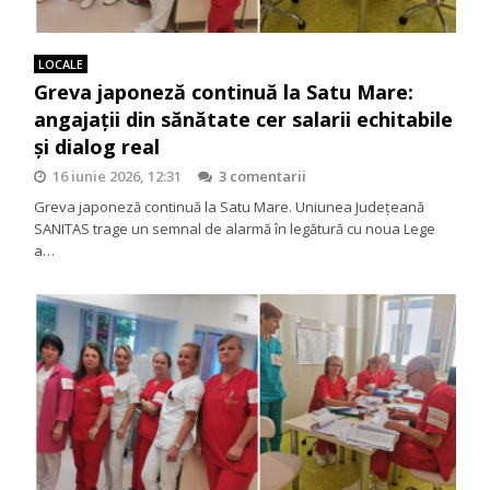
LOCALE
Greva japoneză continuă la Satu Mare:
angajații din sănătate cer salarii echitabile
și dialog real
16 iunie 2026, 12:31
3 comentarii
Greva japoneză continuă la Satu Mare. Uniunea Județeană
SANITAS trage un semnal de alarmă în legătură cu noua Lege
a…