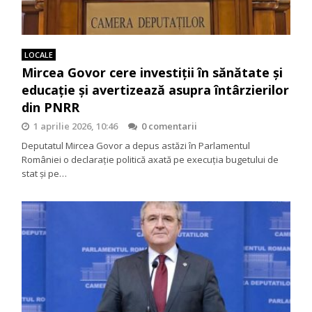
LOCALE
Mircea Govor cere investiții în sănătate și
educație și avertizează asupra întârzierilor
din PNRR
1 aprilie 2026, 10:46
0 comentarii
Deputatul Mircea Govor a depus astăzi în Parlamentul
României o declarație politică axată pe execuția bugetului de
stat și pe…