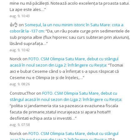
mine nu mă păcălești. Notează acolo excelența ta proasta satui.
La ape este ales…
”
aug. 9, 10:43
👍👌
on
Someșul, la un nou minim istoric în Satu Mare: cota a
coborât la -137 cm
: “
Da, un râu poate curge prin sedimentele de
sub propria albie (flux hiporeic sau curs subteran prin aluviuni),
lăsând suprafața…
”
aug. 9, 10:42
Norick
on
FOTO. CSM Olimpia Satu Mare, debut cu stângul
acasă în noul sezon din Liga 2: înfrângere cu Reșița
: “
Tocmai
aici e buba! Ceseme când s-a înființat s-a spus răspicat că
Ceseme nu e Olimpia (e și de înțeles,…
”
aug. 9, 08:26
ConstrucThor
on
FOTO. CSM Olimpia Satu Mare, debut cu
stângul acasă în noul sezon din Liga 2: înfrângere cu Reșița
:
“
politia si jandarmeria sta sa pazeasca evaziunea fiscala
facuta de primarie,statul incurajeaza si apara hotia!!!!
desfiintati echipa asta si investiti…
”
aug. 9, 07:58
Norick
on
FOTO. CSM Olimpia Satu Mare, debut cu stângul
acasă în noul sezon din Liga 2: înfrângere cu Reșița
: “
DA