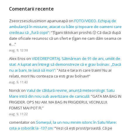
Comentarii recente
Zseorzseszkusimion apanueapă
on
FOTO/VIDEO. Echipaj de
ambulanță în misiune, atacat cu bâte și topoare de oameni care
credeau că ,,fură copii”
: “
Țîgani tiktokari proshti.🤢 Că dacă după
date oficiale recunosc că un sfert e țîgan ne cam dăm seama ce
e…
”
aug. 9, 12:38
Alex Eros
on
VIDEOREPORTAJ. Sătmărean de 91 de ani, umilit de
stat. A luptat ani întregi să demonstreze că e grav bolnav: „Dacă
nu ai bani, te lasă să mori”
: “
Asta e tara in care traim! Nu ai
relatii, mori! Nu conteaza ca esti grav bolnav!!
”
aug. 9, 11:43
Norick
on
Valul de căldură revine, anunță meteorologii. Satu
Mare intră din nou sub avertizare de caniculă
: “
GATA MA BAG IN
FRIGIDER. OPS NU AM. MA BAG IN FRIGIDERUL VECINULUI.
FOMIST MAI POT FI.
”
aug. 9, 11:22
comentator
on
Someșul, la un nou minim istoric în Satu Mare:
cota a coborât la -137 cm
: “
Vezi că ești prost/proastă. Că pe