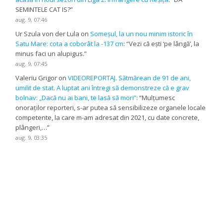
SEMINTELE CAT IS?
”
aug. 9, 07:46
Ur Szula von der Lula
on
Someșul, la un nou minim istoric în
Satu Mare: cota a coborât la -137 cm
: “
Vezi că ești ‘pe lângă’, la
minus faci un alupigus.
”
aug. 9, 07:45
Valeriu Grigor
on
VIDEOREPORTAJ. Sătmărean de 91 de ani,
umilit de stat. A luptat ani întregi să demonstreze că e grav
bolnav: „Dacă nu ai bani, te lasă să mori”
: “
Mulțumesc
onoraților reporteri, s-ar putea să sensibilizeze organele locale
competente, la care m-am adresat din 2021, cu date concrete,
plângeri,…
”
aug. 9, 03:35