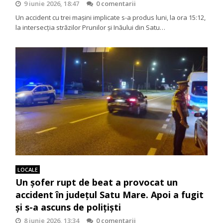
9 iunie 2026, 18:47
0 comentarii
Un accident cu trei mașini implicate s-a produs luni, la ora 15:12,
la intersecția străzilor Prunilor și Inăului din Satu…
LOCALE
Un șofer rupt de beat a provocat un
accident în județul Satu Mare. Apoi a fugit
și s-a ascuns de polițiști
8 iunie 2026, 13:34
0 comentarii