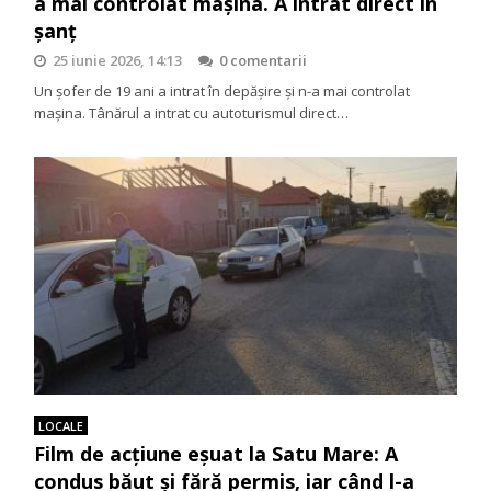
a mai controlat mașina. A intrat direct în
șanț
25 iunie 2026, 14:13
0 comentarii
Un șofer de 19 ani a intrat în depășire și n-a mai controlat
mașina. Tânărul a intrat cu autoturismul direct…
LOCALE
Film de acțiune eșuat la Satu Mare: A
condus băut și fără permis, iar când l-a