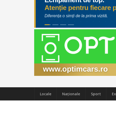
Locale
Naţionale
Sport
Ex