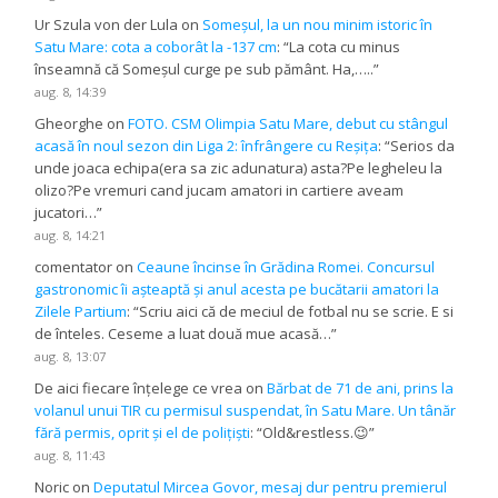
Ur Szula von der Lula
on
Someșul, la un nou minim istoric în
Satu Mare: cota a coborât la -137 cm
: “
La cota cu minus
înseamnă că Someșul curge pe sub pământ. Ha,…..
”
aug. 8, 14:39
Gheorghe
on
FOTO. CSM Olimpia Satu Mare, debut cu stângul
acasă în noul sezon din Liga 2: înfrângere cu Reșița
: “
Serios da
unde joaca echipa(era sa zic adunatura) asta?Pe legheleu la
olizo?Pe vremuri cand jucam amatori in cartiere aveam
jucatori…
”
aug. 8, 14:21
comentator
on
Ceaune încinse în Grădina Romei. Concursul
gastronomic îi așteaptă și anul acesta pe bucătarii amatori la
Zilele Partium
: “
Scriu aici că de meciul de fotbal nu se scrie. E si
de înteles. Ceseme a luat două mue acasă…
”
aug. 8, 13:07
De aici fiecare înțelege ce vrea
on
Bărbat de 71 de ani, prins la
volanul unui TIR cu permisul suspendat, în Satu Mare. Un tânăr
fără permis, oprit și el de polițiști
: “
Old&restless.😉
”
aug. 8, 11:43
Noric
on
Deputatul Mircea Govor, mesaj dur pentru premierul