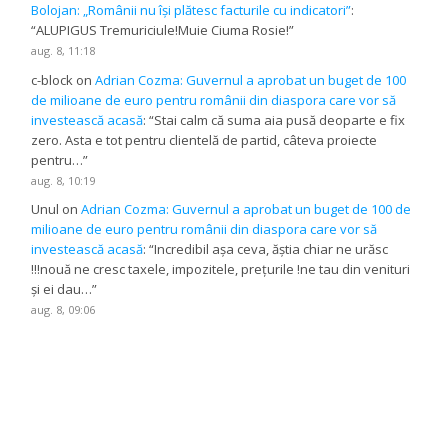
Bolojan: „Românii nu își plătesc facturile cu indicatori”
:
“
ALUPIGUS Tremuriciule!Muie Ciuma Rosie!
”
aug. 8, 11:18
c-block
on
Adrian Cozma: Guvernul a aprobat un buget de 100
de milioane de euro pentru românii din diaspora care vor să
investească acasă
: “
Stai calm că suma aia pusă deoparte e fix
zero. Asta e tot pentru clientelă de partid, câteva proiecte
pentru…
”
aug. 8, 10:19
Unul
on
Adrian Cozma: Guvernul a aprobat un buget de 100 de
milioane de euro pentru românii din diaspora care vor să
investească acasă
: “
Incredibil așa ceva, ăștia chiar ne urăsc
!!!nouă ne cresc taxele, impozitele, prețurile !ne tau din venituri
și ei dau…
”
aug. 8, 09:06