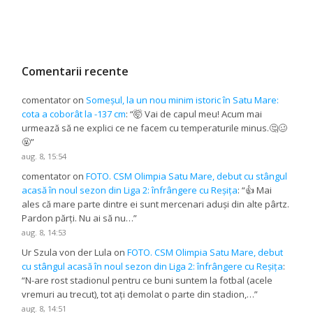
Comentarii recente
comentator
on
Someșul, la un nou minim istoric în Satu Mare:
cota a coborât la -137 cm
: “
🤯 Vai de capul meu! Acum mai
urmează să ne explici ce ne facem cu temperaturile minus.🤔🥴
🤬
”
aug. 8, 15:54
comentator
on
FOTO. CSM Olimpia Satu Mare, debut cu stângul
acasă în noul sezon din Liga 2: înfrângere cu Reșița
: “
👍 Mai
ales că mare parte dintre ei sunt mercenari aduși din alte pârtz.
Pardon părți. Nu ai să nu…
”
aug. 8, 14:53
Ur Szula von der Lula
on
FOTO. CSM Olimpia Satu Mare, debut
cu stângul acasă în noul sezon din Liga 2: înfrângere cu Reșița
:
“
N-are rost stadionul pentru ce buni suntem la fotbal (acele
vremuri au trecut), tot ați demolat o parte din stadion,…
”
aug. 8, 14:51