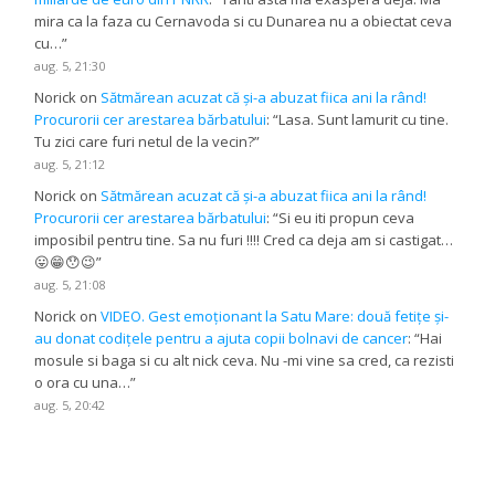
mira ca la faza cu Cernavoda si cu Dunarea nu a obiectat ceva
cu…
”
aug. 5, 21:30
Norick
on
Sătmărean acuzat că și-a abuzat fiica ani la rând!
Procurorii cer arestarea bărbatului
: “
Lasa. Sunt lamurit cu tine.
Tu zici care furi netul de la vecin?
”
aug. 5, 21:12
Norick
on
Sătmărean acuzat că și-a abuzat fiica ani la rând!
Procurorii cer arestarea bărbatului
: “
Si eu iti propun ceva
imposibil pentru tine. Sa nu furi !!!! Cred ca deja am si castigat…
😛😁😯😉
”
aug. 5, 21:08
Norick
on
VIDEO. Gest emoționant la Satu Mare: două fetițe și-
au donat codițele pentru a ajuta copii bolnavi de cancer
: “
Hai
mosule si baga si cu alt nick ceva. Nu -mi vine sa cred, ca rezisti
o ora cu una…
”
aug. 5, 20:42