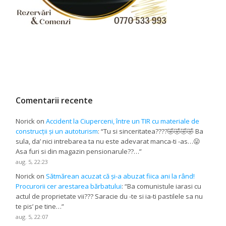
Comentarii recente
Norick
on
Accident la Ciuperceni, între un TIR cu materiale de
construcții și un autoturism
: “
Tu si sinceritatea????🤣🤣🤣🤣 Ba
sula, da’ nici intrebarea ta nu este adevarat manca-ti -as…😛
Asa furi si din magazin pensionarule??…
”
aug. 5, 22:23
Norick
on
Sătmărean acuzat că și-a abuzat fiica ani la rând!
Procurorii cer arestarea bărbatului
: “
Ba comunistule iarasi cu
actul de proprietate vii??? Saracie du -te si ia-ti pastilele sa nu
te pis’ pe tine…
”
aug. 5, 22:07