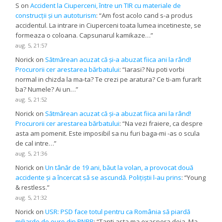
S
on
Accident la Ciuperceni, între un TIR cu materiale de
construcții și un autoturism
: “
Am fost acolo cand s-a produs
accidentul. La intrare in Ciuperceni toata lumea incetineste, se
formeaza o coloana. Capsunarul kamikaze…
”
aug. 5, 21:57
Norick
on
Sătmărean acuzat că și-a abuzat fiica ani la rând!
Procurorii cer arestarea bărbatului
: “
Iarasi? Nu poti vorbi
normal in chizda la ma-ta? Te crezi pe aratura? Ce ti-am furarlt
ba? Numele? Ai un…
”
aug. 5, 21:52
Norick
on
Sătmărean acuzat că și-a abuzat fiica ani la rând!
Procurorii cer arestarea bărbatului
: “
Na vezi fraiere, ca despre
asta am pomenit. Este imposibil sa nu furi baga-mi -as o scula
de cal intre…
”
aug. 5, 21:36
Norick
on
Un tânăr de 19 ani, băut la volan, a provocat două
accidente și a încercat să se ascundă. Polițiștii l-au prins
: “
Young
& restless.
”
aug. 5, 21:32
Norick
on
USR: PSD face totul pentru ca România să piardă
miliarde de euro din PNRR
: “
Tanti asta ma exaspera deja. Ma