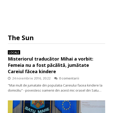
The Sun
LOCALE
Misteriorul traducător Mihai a vorbit:
Femeia nu a fost păcălită, jumătate
Careiul făcea kindere
24 noiembrie 2016, 20:22
0 comentarii
"Mai mult de jumatate din populatia Careiului facea kindere la
domiciliu" - povestesc oamenii din acest mic orasel din Satu…