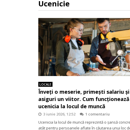
Ucenicie
LOCALE
Înveți o meserie, primești salariu și 
asiguri un viitor. Cum funcționează
ucenicia la locul de muncă
3 iunie 2026, 12:52
1 comentariu
Ucenicia la locul de muncă reprezintă o șansă concr
atât pentru persoanele aflate în căutarea unui loc d