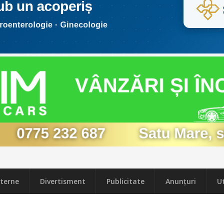
terne
Divertisment
Publicitate
Anunțuri
Ut