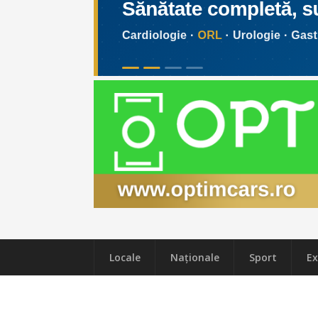
Locale
Naţionale
Sport
Ex