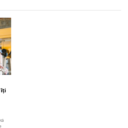
îți
etă
e